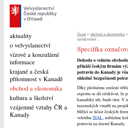
aktuality
Úvod
>
obchod a ekonomika
označování...
o velvyslanectví
Specifika označov
vízové a konzulární
Dohoda o volném obchodu
informace
přináší českým firmám výz
krajané a česká
potravin do Kanady je vš
přítomnost v Kanadě
ohledně bezpečnosti potra
obchod a ekonomika
Díky plošnému zrušení větši
exportu se dá očekávat, že p
kultura a školství
kanadský trh, bude růst. V té
tuzemských vinařů na proje
vzájemné vztahy ČR a
blížící se účast českých fi
Kanady
veletrhu
SIAL
, nabízíme krá
potravin na území Kanady.