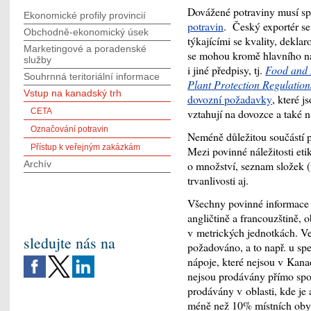
Dovážené potraviny musí s
Ekonomické profily provincií
potravin
. Český exportér se
Obchodně-ekonomický úsek
týkajícími se kvality, dekl
Marketingové a poradenské
se mohou kromě hlavního n
služby
i jiné předpisy, tj.
Food and 
Souhrnná teritoriální informace
Plant Protection Regulation
Vstup na kanadský trh
dovozní požadavky
, které 
CETA
vztahují na dovozce a také 
Označování potravin
Neméně důležitou součástí p
Přístup k veřejným zakázkám
Mezi povinné náležitosti et
Archív
o množství, seznam složek (
trvanlivosti aj.
Všechny povinné informace m
angličtině a francouzštině,
v metrických jednotkách. V
sledujte nás na
požadováno, a to např. u spe
nápoje, které nejsou v Kana
nejsou prodávány přímo spo
prodávány v oblasti, kde je
méně než 10% místních obyv