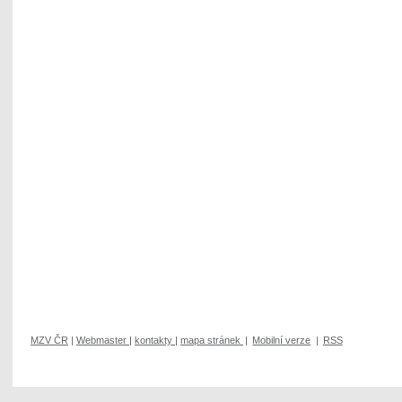
MZV ČR
|
Webmaster
|
kontakty
|
mapa stránek
|
Mobilní verze
|
RSS