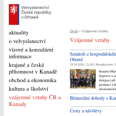
aktuality
Úvod
> Vzájemné vztahy
Vzájemné vztahy
o velvyslanectví
vízové a konzulární
Senátoři z hospodářskéh
informace
Ottawě
krajané a česká
23.04.2026 / 21:40 |
Aktualizováno:
2
přítomnost v Kanadě
Senátor Mir
dopravu a z
obchod a ekonomika
delegaci př
poslanci a f
kultura a školství
ekonomic
vzájemné vztahy ČR a
Bilaterální dohody s K
Kanady
Cesty a návštěvy