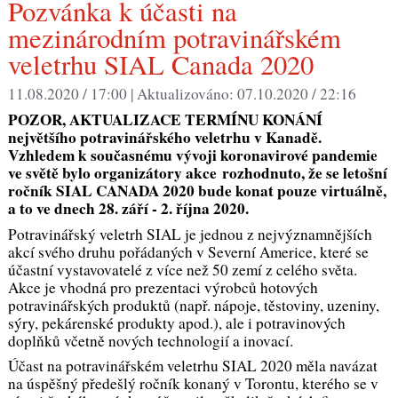
Pozvánka k účasti na
mezinárodním potravinářském
veletrhu SIAL Canada 2020
11.08.2020 / 17:00 |
Aktualizováno:
07.10.2020 / 22:16
POZOR, AKTUALIZACE TERMÍNU KONÁNÍ
největšího potravinářského veletrhu v Kanadě.
Vzhledem k současnému vývoji koronavirové pandemie
ve světě bylo organizátory akce rozhodnuto, že se letošní
ročník SIAL CANADA 2020 bude konat pouze virtuálně,
a to ve dnech 28. září - 2. října 2020.
Potravinářský veletrh SIAL je jednou z nejvýznamnějších
akcí svého druhu pořádaných v Severní Americe, které se
účastní vystavovatelé z více než 50 zemí z celého světa.
Akce je vhodná pro prezentaci výrobců hotových
potravinářských produktů (např. nápoje, těstoviny, uzeniny,
sýry, pekárenské produkty apod.), ale i potravinových
doplňků včetně nových technologií a inovací.
Účast na potravinářském veletrhu SIAL 2020 měla navázat
na úspěšný předešlý ročník konaný v Torontu, kterého se v