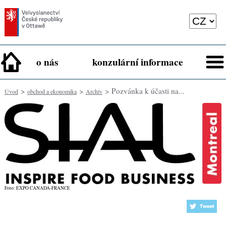
o nás
konzulární informace
>
>
> Pozvánka k účasti na...
Úvod
obchod a ekonomika
Archív
Foto: EXPO CANADA-FRANCE