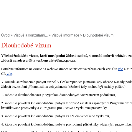
Úvod
>
Vízové a konzulární...
>
Vízové informace
> Dlouhodobé vízum
Dlouhodobé vízum
Všichni žadatelé o vízum, kteří musí podat žádost osobně, si musí domluvit schůzku z
žádosti na adresu Ottawa.Consulate@mzv.gov.cz.
Potřebné informace naleznete na webové stránce Ministerstva zahraničních věcí ČR
zde
a Mini
ČR
zde
.
V souladu se zákonem o pobytu cizinců v České republice je možné, aby občané Kanady podal
žádostí bez osobní přítomnosti na velvyslanectví (žádosti tedy mohou být zaslány poštou):
1. žádosti o dlouhodobá víza (s výjimkou dlouhodobých víz za účelem podnikání),
2. žádosti o povolení k dlouhodobému pobytu v případě žadatelů zapsaných v Programu pro 
kvalifikované pracovníky a v Programu pro klíčové a výzkumné pracovníky,
3. žádosti o povolení k dlouhodobému pobytu za účelem vědeckého výzkumu,
4. žádosti o povolení k dlouhodobému pobytu pro rodinné příslušníky vědeckých pracovníků.