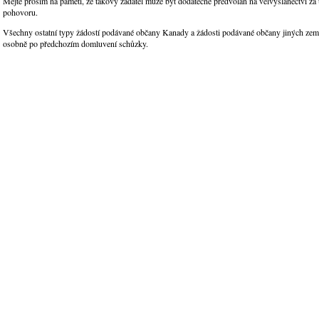
Mějte prosím na paměti, že takový žadatel může být dodatečně předvolán na velvyslanectví za
pohovoru.
Všechny ostatní typy žádostí podávané občany Kanady a žádosti podávané občany jiných zem
osobně po předchozím domluvení schůzky.