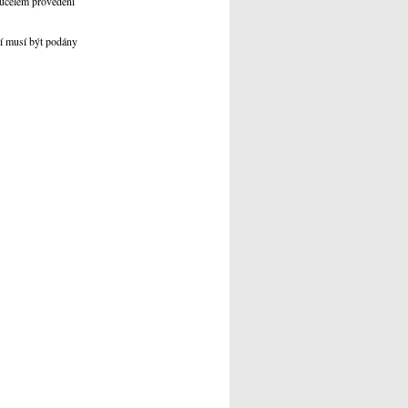
 účelem provedení
í musí být podány