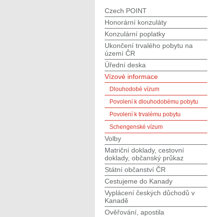
Czech POINT
Honorární konzuláty
Konzulární poplatky
Ukončení trvalého pobytu na
území ČR
Úřední deska
Vízové informace
Dlouhodobé vízum
Povolení k dlouhodobému pobytu
Povolení k trvalému pobytu
Schengenské vízum
Volby
Matriční doklady, cestovní
doklady, občanský průkaz
Státní občanství ČR
Cestujeme do Kanady
Vyplácení českých důchodů v
Kanadě
Ověřování, apostila