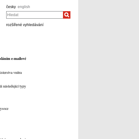
česky
english
Hledat
rozšířené vyhledávání
asláním e-mailové
sterstva vnitra
i následující typy
vysoce