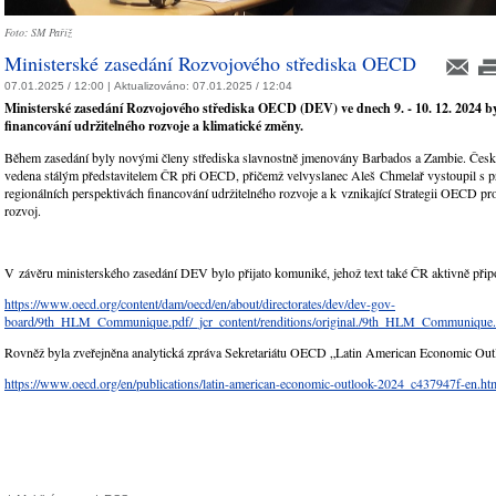
Foto: SM Paříž
Ministerské zasedání Rozvojového střediska OECD
07.01.2025 / 12:00 |
Aktualizováno:
07.01.2025 / 12:04
Ministerské zasedání Rozvojového střediska OECD (DEV) ve dnech 9. - 10. 12. 2024 b
financování udržitelného rozvoje a klimatické změny.
Během zasedání byly novými členy střediska slavnostně jmenovány Barbados a Zambie. Česk
vedena stálým představitelem ČR při OECD, přičemž velvyslanec Aleš Chmelař vystoupil s 
regionálních perspektivách financování udržitelného rozvoje a k vznikající Strategii OECD p
rozvoj.
V závěru ministerského zasedání DEV bylo přijato komuniké, jehož text také ČR aktivně při
https://www.oecd.org/content/dam/oecd/en/about/directorates/dev/dev-gov-
board/9th_HLM_Communique.pdf/_jcr_content/renditions/original./9th_HLM_Communique.
Rovněž byla zveřejněna analytická zpráva Sekretariátu OECD „Latin American Economic Out
https://www.oecd.org/en/publications/latin-american-economic-outlook-2024_c437947f-en.ht