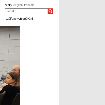
česky
english
français
Hledat
rozšířené vyhledávání