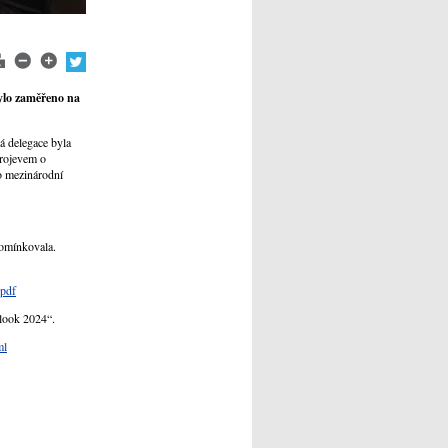
ylo zaměřeno na
á delegace byla
projevem o
ro mezinárodní
pomínkovala.
pdf
look 2024“.
ml