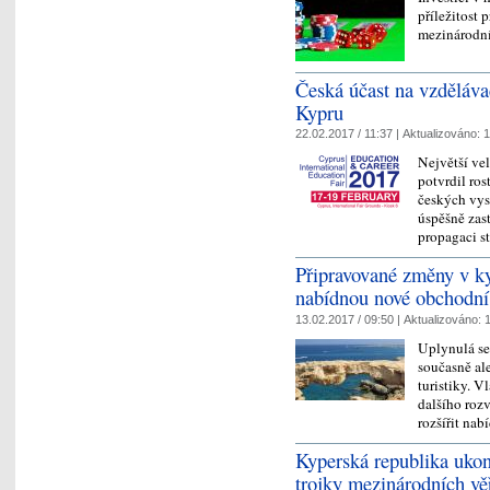
příležitost 
mezinárodn
Česká účast na vzděláv
Kypru
22.02.2017 / 11:37 |
Aktualizováno:
1
Největší ve
potvrdil ro
českých vys
úspěšně zas
propagaci 
Připravované změny v k
nabídnou nové obchodní p
13.02.2017 / 09:50 |
Aktualizováno:
1
Uplynulá se
současně ale
turistiky. V
dalšího rozv
rozšířit n
Kyperská republika ukon
trojky mezinárodních věř