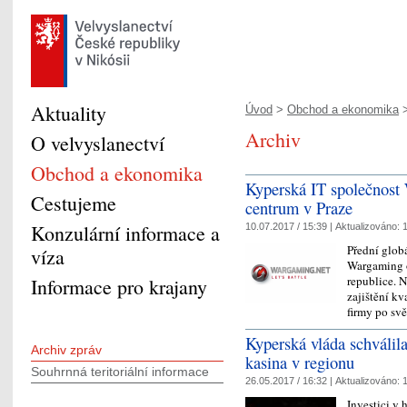
Aktuality
Úvod
>
Obchod a ekonomika
>
Archiv
O velvyslanectví
Obchod a ekonomika
Kyperská IT společnost 
Cestujeme
centrum v Praze
Konzulární informace a
10.07.2017 / 15:39 |
Aktualizováno:
1
Přední globá
víza
Wargaming o
republice. 
Informace pro krajany
zajištění kv
firmy po svě
Kyperská vláda schválil
Archiv zpráv
kasina v regionu
Souhrnná teritoriální informace
26.05.2017 / 16:32 |
Aktualizováno:
1
Investici v