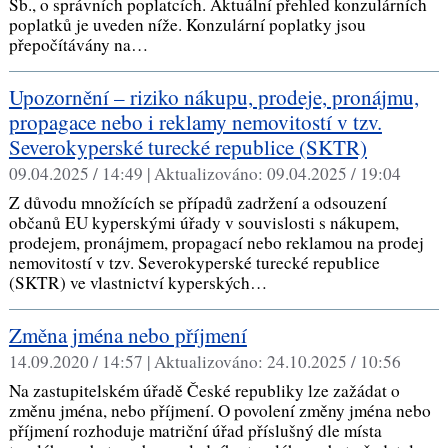
Sb., o správních poplatcích. Aktuální přehled konzulárních
poplatků je uveden níže. Konzulární poplatky jsou
přepočítávány na…
Upozornění – riziko nákupu, prodeje, pronájmu,
propagace nebo i reklamy nemovitostí v tzv.
Severokyperské turecké republice (SKTR)
09.04.2025 / 14:49 |
Aktualizováno:
09.04.2025 / 19:04
Z důvodu množících se případů zadržení a odsouzení
občanů EU kyperskými úřady v souvislosti s nákupem,
prodejem, pronájmem, propagací nebo reklamou na prodej
nemovitostí v tzv. Severokyperské turecké republice
(SKTR) ve vlastnictví kyperských…
Změna jména nebo příjmení
14.09.2020 / 14:57 |
Aktualizováno:
24.10.2025 / 10:56
Na zastupitelském úřadě České republiky lze zažádat o
změnu jména, nebo příjmení. O povolení změny jména nebo
příjmení rozhoduje matriční úřad příslušný dle místa