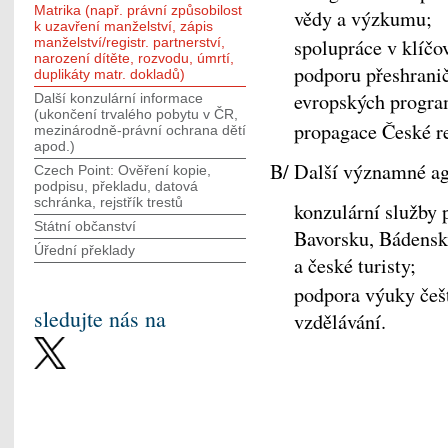
Matrika (např. právní způsobilost
vědy a výzkumu;
k uzavření manželství, zápis
manželství/registr. partnerství,
spolupráce v klíč
narození dítěte, rozvodu, úmrtí,
podporu přeshranič
duplikáty matr. dokladů)
evropských progra
Další konzulární informace
(ukončení trvalého pobytu v ČR,
propagace České r
mezinárodně-právní ochrana dětí
apod.)
B/ Další významné a
Czech Point: Ověření kopie,
podpisu, překladu, datová
schránka, rejstřík trestů
konzulární služby 
Státní občanství
Bavorsku, Bádensk
Úřední překlady
a české turisty;
podpora výuky češt
sledujte nás na
vzdělávání.