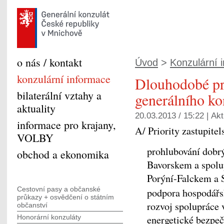
o nás / kontakt
Úvod
>
Konzulární 
konzulární informace
Dlouhodobé pr
bilaterální vztahy a
generálního k
aktuality
20.03.2013 / 15:22 |
Akt
informace pro krajany,
A/ Priority zastupit
VOLBY
prohlubování dobr
obchod a ekonomika
Bavorskem a spol
Porýní-Falckem a 
Cestovní pasy a občanské
podpora hospodářs
průkazy + osvědčení o státním
rozvoj spolupráce v
občanství
energetické bezpeč
Honorární konzuláty