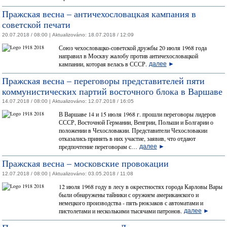
Пражская весна – античехословацкая кампания в
советской печати
20.07.2018 / 08:00 |
Aktualizováno:
18.07.2018 / 12:09
Союз чехословацко-советской дружбы 20 июля 1968 года
направил в Москву жалобу против античехословацкой
кампании, которая велась в СССР.
далее
►
Пражская весна – переговоры представителей пяти
коммунистических партий восточного блока в Варшаве
14.07.2018 / 08:00 |
Aktualizováno:
12.07.2018 / 16:05
В Варшаве 14 и 15 июля 1968 г. прошли переговоры лидеров
СССР, Восточной Германии, Венгрии, Польши и Болгарии о
положении в Чехословакии. Представители Чехословакии
отказались принять в них участие, заявив, что отдают
предпочтение переговорам с…
далее
►
Пражская весна – московские провокации
12.07.2018 / 08:00 |
Aktualizováno:
03.05.2018 / 11:08
12 июля 1968 году в лесу в окрестностях города Карловы Вары
были обнаружены тайники с оружием американского и
немецкого производства - пять рюкзаков с автоматами и
пистолетами и несколькими тысячами патронов.
далее
►