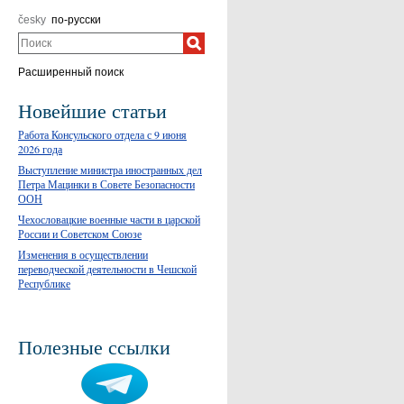
česky
по-русски
Поиск
Расширенный поиск
Новейшие статьи
Работа Консульского отдела с 9 июня
2026 года
Выступление министра иностранных дел
Петра Мацинки в Совете Безопасности
ООН
Чехословацкие военные части в царской
России и Советском Союзе
Изменения в осуществлении
переводческой деятельности в Чешской
Республике
Полезные ссылки