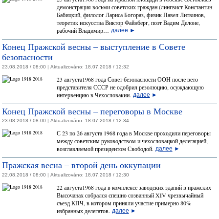
демонстрация восьми советских граждан (лингвист Константин
Бабицкий, филолог Лариса Богораз, физик Павел Литвинов,
теоретик искусства Виктор Файнберг, поэт Вадим Делоне,
рабочий Владимир…
далее
►
Конец Пражской весны – выступление в Совете
безопасности
23.08.2018 / 08:00 |
Aktualizováno:
18.07.2018 / 12:32
23 августа1968 года Совет безопасности ООН после вето
представителя СССР не одобрил резолюцию, осуждающую
интервенцию в Чехословакии.
далее
►
Конец Пражской весны – переговоры в Москве
23.08.2018 / 08:00 |
Aktualizováno:
18.07.2018 / 12:34
С 23 по 26 августа 1968 года в Москве проходили переговоры
между советским руководством и чехословацкой делегацией,
возглавляемой президентом Свободой.
далее
►
Пражская весна – второй день оккупации
22.08.2018 / 08:00 |
Aktualizováno:
18.07.2018 / 12:30
22 августа1968 года в комплексе заводских зданий в пражских
Высочанах собрался спешно созванный XIV чрезвычайный
съезд КПЧ, в котором приняли участие примерно 80%
избранных делегатов.
далее
►