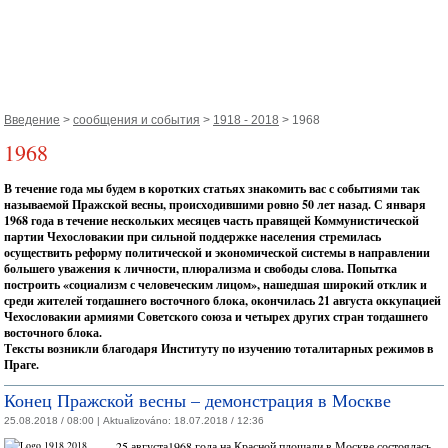
Введение
>
сообщения и события
>
1918 - 2018
> 1968
1968
В течение года мы будем в коротких статьях знакомить вас с событиями так
называемой Пражской весны, происходившими ровно 50 лет назад. С января
1968 года в течение нескольких месяцев часть правящей Коммунистической
партии Чехословакии при сильной поддержке населения стремилась
осуществить реформу политической и экономической системы в направлении
большего уважения к личности, плюрализма и свободы слова. Попытка
построить «социализм с человеческим лицом», нашедшая широкий отклик и
среди жителей тогдашнего восточного блока, окончилась 21 августа оккупацией
Чехословакии армиями Советского союза и четырех других стран тогдашнего
восточного блока.
Тексты возникли благодаря Институту по изучению тоталитарных режимов в
Праге.
Конец Пражской весны – демонстрация в Москве
25.08.2018 / 08:00 |
Aktualizováno:
18.07.2018 / 12:36
25 августа1968 года на Красной площади в Москве состоялась