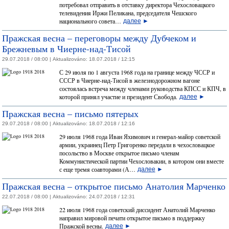
потребовал отправить в отставку директора Чехословацкого
телевидения Иржи Пеликана, председателя Чешского
национального совета…
далее
►
Пражская весна – переговоры между Дубчеком и
Брежневым в Чиерне-над-Тисой
29.07.2018 / 08:00 |
Aktualizováno:
18.07.2018 / 12:15
С 29 июля по 1 августа 1968 года на границе между ЧССР и
СССР в Чиерне-над-Тисой в железнодорожном вагоне
состоялась встреча между членами руководства КПСС и КПЧ, в
которой принял участие и президент Свобода.
далее
►
Пражская весна – письмо пятерых
29.07.2018 / 08:00 |
Aktualizováno:
18.07.2018 / 12:16
29 июля 1968 года Иван Яхимович и генерал-майор советской
армии, украинец Петр Григоренко передали в чехословацкое
посольство в Москве открытое письмо членам
Коммунистической партии Чехословакии, в котором они вместе
с еще тремя соавторами (А…
далее
►
Пражская весна – открытое письмо Анатолия Марченко
22.07.2018 / 08:00 |
Aktualizováno:
24.07.2018 / 12:31
22 июля 1968 года советский диссидент Анатолий Марченко
направил мировой печати открытое письмо в поддержку
Пражской весны.
далее
►