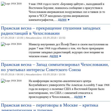
9 мая 1968 года в газете «Берлинер цайтунг», выходившей в
Восточном Берлине, появилось сообщение о присутствии в
Чехословакии американских вооруженных сил и танков (в то
время в ЧССР находилась группа американских
кинематографистов,…
далее
►
Пражская весна – прекращение глушения западных
радиостанций в Чехословакии
07.05.2018 / 10:00 |
Aktualizováno:
03.05.2018 / 10:53
Министр внутренних дел Йозеф Павел в своем выступлении на
радио 7 мая 1968 года объявил о том, что было прекращено
глушение западных радиостанций, ведущих свое вещание на
чешском языке.
далее
►
Пражская весна – Запад симпатизировал Чехословакии,
но учитывал интересы Советского Союза
05.05.2018 / 08:00 |
Aktualizováno:
03.05.2018 / 10:56
На конференции экспертно-аналитического центра
Колумбийского университета The American Assembly 5 мая 1968
года по вопросу о политике США в Восточной Европе было
констатировано, что США с симпатией относятся к
происходящему в Чехословакии,…
далее
►
Пражская весна – переговоры в Москве – критика
демократизации и туризма