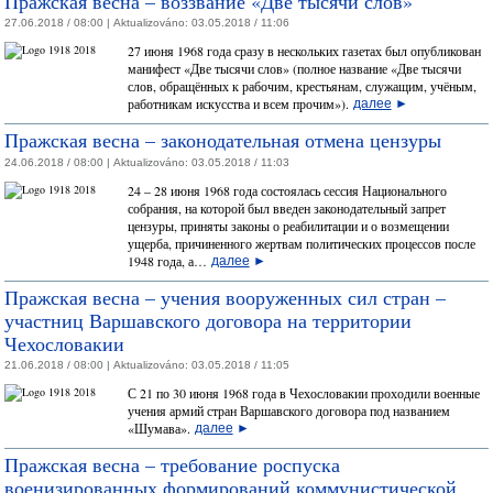
Пражская весна – воззвание «Две тысячи слов»
27.06.2018 / 08:00 |
Aktualizováno:
03.05.2018 / 11:06
27 июня 1968 года сразу в нескольких газетах был опубликован
манифест «Две тысячи слов» (полное название «Две тысячи
слов, обращённых к рабочим, крестьянам, служащим, учёным,
работникам искусства и всем прочим»).
далее
►
Пражская весна – законодательная отмена цензуры
24.06.2018 / 08:00 |
Aktualizováno:
03.05.2018 / 11:03
24 – 28 июня 1968 года состоялась сессия Национального
собрания, на которой был введен законодательный запрет
цензуры, приняты законы о реабилитации и о возмещении
ущерба, причиненного жертвам политических процессов после
1948 года, а…
далее
►
Пражская весна – учения вооруженных сил стран –
участниц Варшавского договора на территории
Чехословакии
21.06.2018 / 08:00 |
Aktualizováno:
03.05.2018 / 11:05
С 21 по 30 июня 1968 года в Чехословакии проходили военные
учения армий стран Варшавского договора под названием
«Шумава».
далее
►
Пражская весна – требование роспуска
военизированных формирований коммунистической