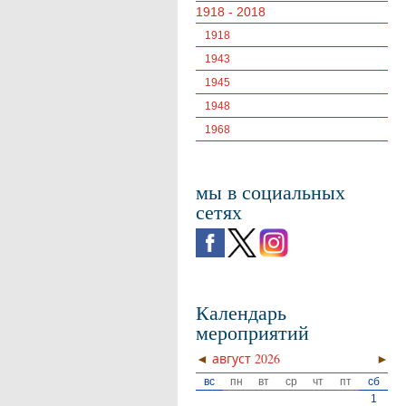
1918 - 2018
1918
1943
1945
1948
1968
мы в социальных
сетях
Календарь
мероприятий
◄
август 2026
►
вс
пн
вт
ср
чт
пт
сб
1