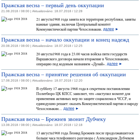
Пражская весна – первый день оккупации
21.08.2018 / 08:00 |
Aktualizováno:
18.07.2018 / 12:28
21 августа1968 года занята вся территория республики, заняты
важные здания, включая Центральный комитет
Коммунистической партии Чехословакии.
далее
►
Пражская весна – начало оккупации и конец надежд
20.08.2018 / 08:00 |
Aktualizováno:
18.07.2018 / 12:25
20 августа1968 года в 23.00 часов войска пяти государств
Варшавского договора начали вторжение в Чехословакию,
операцию под кодовым названием «Дунай».
далее
►
Пражская весна – принятие решения об оккупации
17.08.2018 / 08:00 |
Aktualizováno:
18.07.2018 / 12:20
В субботу 17 августа 1968 года в секретном постановлении
Политбюро ЦК КПСС заявляет, что «наступил момент для
применения активных мер по защите социализма в ЧССР, и
единодушно решает: оказать Коммунистической партии и народу
Чехословакии…
далее
►
Пражская весна – Брежнев звонит Дубчеку
13.08.2018 / 08:00 |
Aktualizováno:
18.07.2018 / 12:18
13 августа1968 года Леонид Брежнев после продолжавшегося
больше часа телефонного разговора с Александром Дубчеком