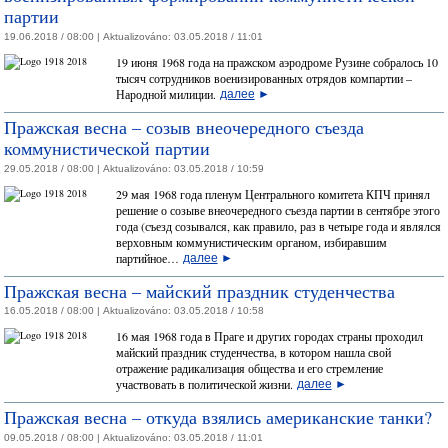
партии
19.06.2018 / 08:00 |
Aktualizováno:
03.05.2018 / 11:01
19 июня 1968 года на пражском аэродроме Рузине собралось 10
тысяч сотрудников военизированных отрядов компартии –
Народной милиции.
далее
►
Пражская весна – созыв внеочередного съезда
коммунистической партии
29.05.2018 / 08:00 |
Aktualizováno:
03.05.2018 / 10:59
29 мая 1968 года пленум Центрального комитета КПЧ принял
решение о созыве внеочередного съезда партии в сентябре этого
года (съезд созывался, как правило, раз в четыре года и являлся
верховным коммунистическим органом, избиравшим
партийное…
далее
►
Пражская весна – майский праздник студенчества
16.05.2018 / 08:00 |
Aktualizováno:
03.05.2018 / 10:58
16 мая 1968 года в Праге и других городах страны проходил
майский праздник студенчества, в котором нашла свой
отражение радикализация общества и его стремление
участвовать в политической жизни.
далее
►
Пражская весна – откуда взялись американские танки?
09.05.2018 / 08:00 |
Aktualizováno:
03.05.2018 / 11:01