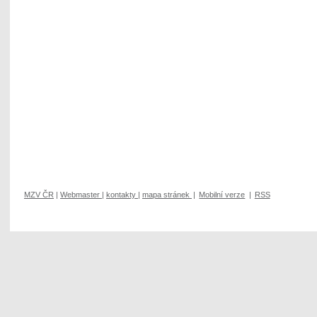
MZV ČR
|
Webmaster
|
kontakty
|
mapa stránek
|
Mobilní verze
|
RSS