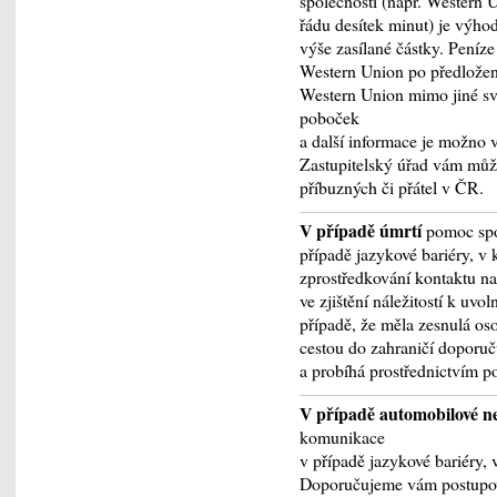
společností (např. Western U
řádu desítek minut) je výho
výše zasílané částky. Peníz
Western Union po předložen
Western Union mimo jiné sv
poboček
a další informace je možno 
Zastupitelský úřad vám může
příbuzných či přátel v ČR.
V případě úmrtí
pomoc spo
případě jazykové bariéry, v 
zprostředkování kontaktu na 
ve zjištění náležitostí k uvo
případě, že měla zesnulá oso
cestou do zahraničí doporu
a probíhá prostřednictvím po
V případě automobilové 
komunikace
v případě jazykové bariéry, 
Doporučujeme vám postupova