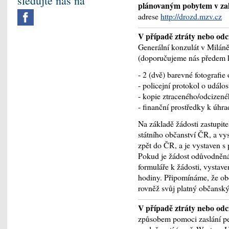
sledujte nás na
plánovaným pobytem v za
adrese
http://drozd.mzv.cz
V případě ztráty nebo odc
Generální konzulát v Milán
(doporučujeme nás předem ko
- 2 (dvě) barevné fotografie
- policejní protokol o událo
- kopie ztraceného/odcizené
- finanční prostředky k úhr
Na základě žádosti zastupite
státního občanství ČR, a vys
zpět do ČR, a je vystaven s 
Pokud je žádost odůvodněná,
formuláře k žádosti, vystave
hodiny. Připomínáme, že obč
rovněž svůj platný občanský
V případě ztráty nebo odc
způsobem pomoci zaslání pe