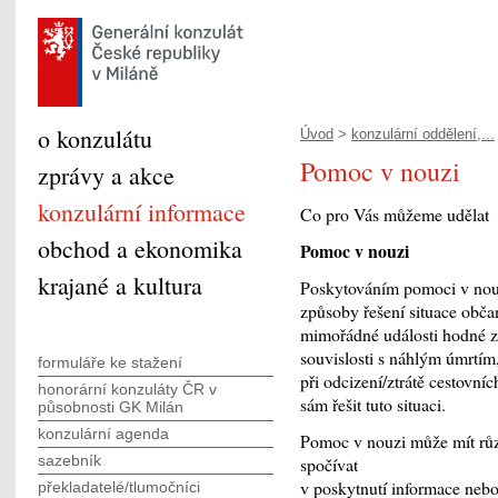
o konzulátu
Úvod
>
konzulární oddělení,...
Pomoc v nouzi
zprávy a akce
konzulární informace
Co pro Vás můžeme udělat
obchod a ekonomika
Pomoc v nouzi
krajané a kultura
Poskytováním pomoci v nouz
způsoby řešení situace obča
mimořádné události hodné zvl
souvislosti s náhlým úmrtím
formuláře ke stažení
při odcizení/ztrátě cestovn
honorární konzuláty ČR v
sám řešit tuto situaci.
působnosti GK Milán
konzulární agenda
Pomoc v nouzi může mít růz
sazebník
spočívat
v poskytnutí informace nebo
překladatelé/tlumočníci