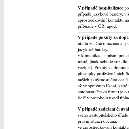
V případě hospitalizace
po
případě jazykové bariéry, v 
zprostředkování kontaktu na
příbuzné v ČR, apod.
V případě pokuty za dopr
úřadu značně omezená a spo
jazykové bariéry,
v komunikaci s místní polici
místě, jinak nebude vozidlo 
vozidla). Pokuty za dopravn
přestupky profesionálních ř
našich zkušeností činí cca 5
až ve správním řízení, kter
autobusu (česká firma) je o 
řidič v protokolu uvedl úpl
V případě zadržení či uva
svého zastupitelského úřadu
právní situaci občana,
ve zprostředkování kontakt