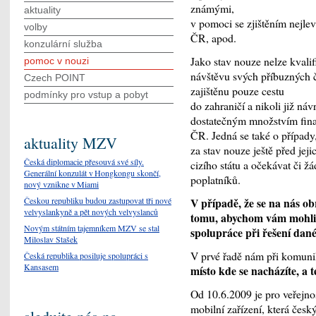
známými,
aktuality
v pomoci se zjištěním nejle
volby
ČR, apod.
konzulární služba
Jako stav nouze nelze kvalif
pomoc v nouzi
návštěvu svých příbuzných č
Czech POINT
zajištěnu pouze cestu
podmínky pro vstup a pobyt
do zahraničí a nikoli již náv
dostatečným množstvím finan
ČR. Jedná se také o případy,
aktuality MZV
za stav nouze ještě před jej
Česká diplomacie přesouvá své síly.
cizího státu a očekávat či ž
Generální konzulát v Hongkongu skončí,
poplatníků.
nový vznikne v Miami
Českou republiku budou zastupovat tři nové
V případě, že se na nás ob
velvyslankyně a pět nových velvyslanců
tomu, abychom vám mohli 
Novým státním tajemníkem MZV se stal
spolupráce při řešení dan
Miloslav Stašek
V prvé řadě nám při komuni
Česká republika posiluje spolupráci s
Kansasem
místo kde se nacházíte, a t
Od 10.6.2009 je pro veřejno
mobilní zařízení, která če