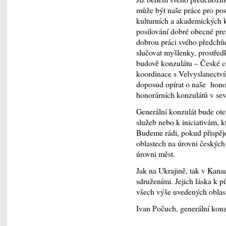
může být naše práce pro po
kulturních a akademických ko
posilování dobré obecné pre
dobrou práci svého předchů
slučovat myšlenky, prostředk
budově konzulátu – České 
koordinace s Velvyslanectv
doposud opírat o naše honor
honorárních konzulátů v sever
Generální konzulát bude ote
služeb nebo k iniciativám, 
Budeme rádi, pokud přispěj
oblastech na úrovni českých 
úrovni měst.
Jak na Ukrajině, tak v Kana
sdruženími. Jejich láska k 
všech výše uvedených oblast
Ivan Počuch, generální kon