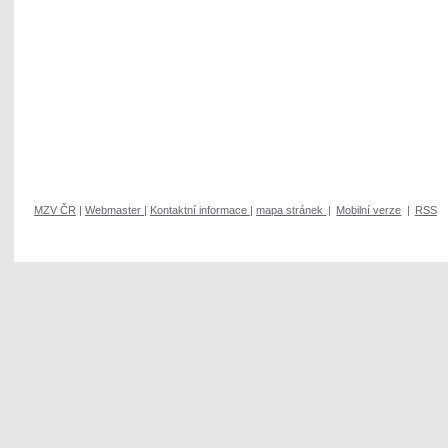
MZV ČR
|
Webmaster
|
Kontaktní informace
|
mapa stránek
|
Mobilní verze
|
RSS