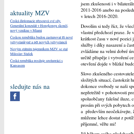
jsem zkušenosti i v bilaterá
2011-2016 anebo na posledn
aktuality MZV
v letech 2016-2020.
Česká diplomacie přesouvá své síly.
Dovolím si tedy říct, že vše
Generální konzulát v Hongkongu skončí,
nový vznikne v Miami
vlastní předchozí praxe. Je v
Českou republiku budou zastupovat tři nové
krátkost času v nové pozici 
velvyslankyně a pět nových velvyslanců
služby i díky nasazení a ča
Novým státním tajemníkem MZV se stal
zvládáme na velmi dobré úro
Miloslav Stašek
určitě přispěje i vytvoření 
Česká republika posiluje spolupráci s
otevření dojde v blízké bud
Kansasem
Slovo zkušeného cestovatele
složitých situací, častokrát 
sledujte nás na
dokonce svobody se naši spo
nepřetržitě v pohotovosti p
spoluobčany falešné iluze, 
prosím při svých pobytech op
a především neočekávejte, ž
můžeme lehce dostat z potíž
příjemné, věřte mi!
Již během svého předchozího