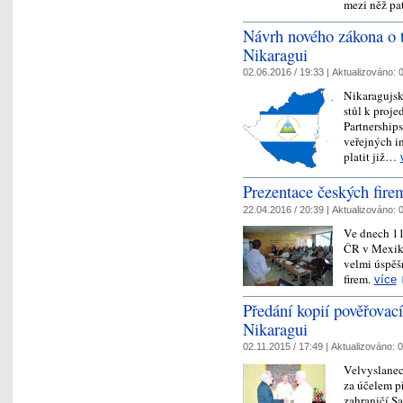
mezi něž pa
Návrh nového zákona o t
Nikaragui
02.06.2016 / 19:33 |
Aktualizováno:
0
Nikaragujsk
stůl k proje
Partnership
veřejných in
platit již…
Prezentace českých fire
22.04.2016 / 20:39 |
Aktualizováno:
0
Ve dnech 11
ČR v Mexik
velmi úspěš
firem.
více
Předání kopií pověřovací
Nikaragui
02.11.2015 / 17:49 |
Aktualizováno:
0
Velvyslanec
za účelem př
zahraničí S