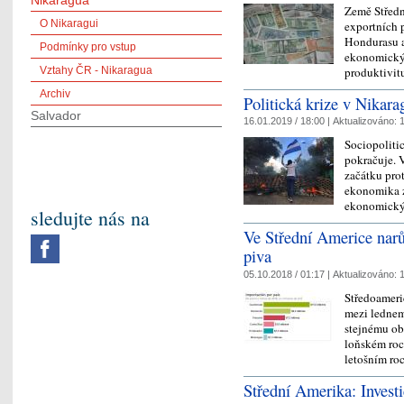
Nikaragua
Země Středn
O Nikaragui
exportních p
Hondurasu a 
Podmínky pro vstup
ekonomický r
produktivit
Vztahy ČR - Nikaragua
Archiv
Politická krize v Nikar
Salvador
16.01.2019 / 18:00 |
Aktualizováno:
1
Sociopoliti
pokračuje. V
začátku pro
ekonomika z
ekonomický 
sledujte nás na
Ve Střední Americe nar
piva
05.10.2018 / 01:17 |
Aktualizováno:
1
Středoameri
mezi lednem
stejnému ob
loňském roc
letošním r
Střední Amerika: Investi