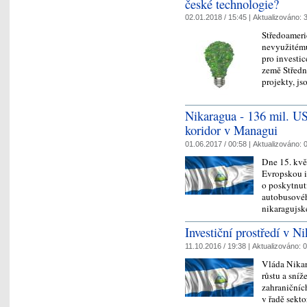
české technologie?
02.01.2018 / 15:45 |
Aktualizováno:
3
Středoameri
nevyužitému
pro investi
země Středn
projekty, j
Nikaragua - 136 mil. U
koridor v Managui
01.06.2017 / 00:58 |
Aktualizováno:
0
Dne 15. kvě
Evropskou i
o poskytnut
autobusovéh
nikaragujs
Investiční prostředí v N
11.10.2016 / 19:38 |
Aktualizováno:
0
Vláda Nikar
růstu a sní
zahraničníc
v řadě sekto