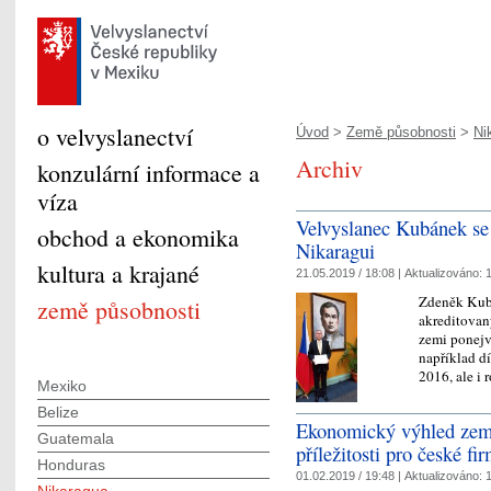
o velvyslanectví
Úvod
>
Země působnosti
>
Ni
Archiv
konzulární informace a
víza
Velvyslanec Kubánek se
obchod a ekonomika
Nikaragui
kultura a krajané
21.05.2019 / 18:08 |
Aktualizováno:
1
Zdeněk Kubá
země působnosti
akreditovan
zemi ponejv
například dí
2016, ale i
Mexiko
Belize
Ekonomický výhled zem
Guatemala
příležitosti pro české fi
Honduras
01.02.2019 / 19:48 |
Aktualizováno:
1