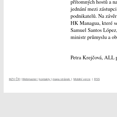
přítomných hostů a na
jednání mezi zástupci
podnikatelů. Na závěr
HK Managua, které se 
Samuel Santos López,
ministr průmyslu a o
Petra Krejčová, ALL 
MZV ČR
|
Webmaster
|
kontakty
|
mapa stránek
|
Mobilní verze
|
RSS