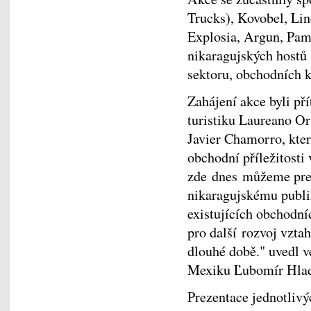
Trucks), Kovobel, Lin
Explosia, Argun, PamC
nikaragujských hostů 
sektoru, obchodních k
Zahájení akce byli př
turistiku Laureano O
Javier Chamorro, kter
obchodní příležitosti 
zde dnes můžeme prez
nikaragujskému publi
existujících obchodní
pro další rozvoj vzt
dlouhé době." uvedl 
Mexiku Ľubomír Hlad
Prezentace jednotlivý