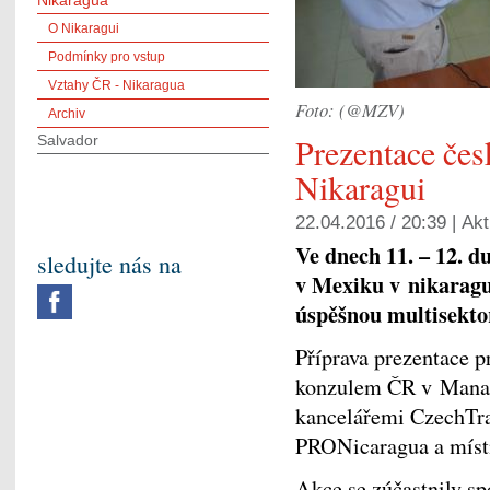
Nikaragua
O Nikaragui
Podmínky pro vstup
Vztahy ČR - Nikaragua
Foto: (@MZV)
Archiv
Prezentace čes
Salvador
Nikaragui
22.04.2016 / 20:39 |
Akt
Ve dnech 11. – 12. 
sledujte nás na
v Mexiku v nikarag
úspěšnou multisektor
Příprava prezentace 
konzulem ČR v Manag
kancelářemi CzechTra
PRONicaragua a míst
Akce se zúčastnily sp