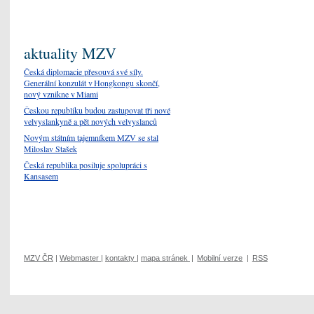
aktuality MZV
Česká diplomacie přesouvá své síly.
Generální konzulát v Hongkongu skončí,
nový vznikne v Miami
Českou republiku budou zastupovat tři nové
velvyslankyně a pět nových velvyslanců
Novým státním tajemníkem MZV se stal
Miloslav Stašek
Česká republika posiluje spolupráci s
Kansasem
MZV ČR
|
Webmaster
|
kontakty
|
mapa stránek
|
Mobilní verze
|
RSS