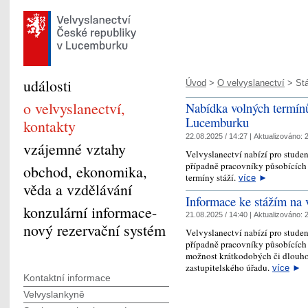
události
Úvod
>
O velvyslanectví
> St
o velvyslanectví,
Nabídka volných termínů
Lucemburku
kontakty
22.08.2025 / 14:27 |
Aktualizováno:
2
vzájemné vztahy
Velvyslanectví nabízí pro stude
případně pracovníky působících 
obchod, ekonomika,
termíny stáží.
více
►
věda a vzdělávání
Informace ke stážím na
konzulární informace-
21.08.2025 / 14:40 |
Aktualizováno:
2
nový rezervační systém
Velvyslanectví nabízí pro stude
případně pracovníky působících
možnost krátkodobých či dlouhod
zastupitelského úřadu.
více
►
Kontaktní informace
Velvyslankyně