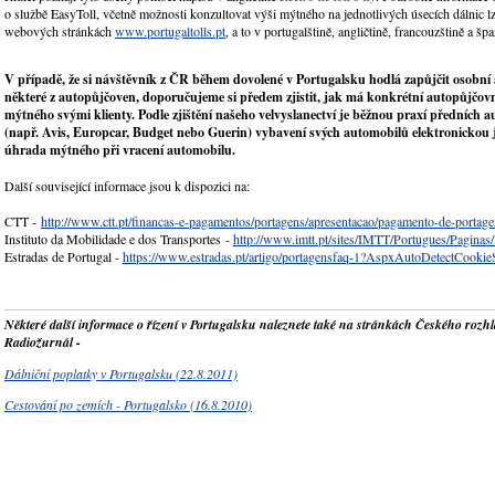
o službě EasyToll, včetně možnosti konzultovat výši mýtného na jednotlivých úsecích dálnic lz
webových stránkách
www.portugaltolls.pt
, a to v portugalštině, angličtině, francouzštině a špa
V případě, že si návštěvník z ČR během dovolené v Portugalsku hodlá zapůjčit osobní
některé z autopůjčoven, doporučujeme si předem zjistit, jak má konkrétní autopůjčovn
mýtného svými klienty. Podle zjištění našeho velvyslanectví je běžnou praxí předních 
(např. Avis, Europcar, Budget nebo Guerin) vybavení svých automobilů elektronickou
úhrada mýtného při vracení automobilu.
Další související informace jsou k dispozici na:
CTT -
http://www.ctt.pt/financas-e-pagamentos/portagens/apresentacao/pagamento-de-portage
Instituto da Mobilidade e dos Transportes -
http://www.imtt.pt/sites/IMTT/Portugues/Pagin
Estradas de Portugal -
https://www.estradas.pt/artigo/portagensfaq-1?AspxAutoDetectCooki
Některé další informace o řízení v Portugalsku naleznete také na stránkách Českého rozh
Radiožurnál -
Dálniční poplatky v Portugalsku (22.8.2011)
Cestování po zemích - Portugalsko (16.8.2010)