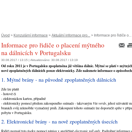
Úvod
>
Konzulární informace
>
Aktuální informace pro...
> Informace pro řidiče o...
Informace pro řidiče o placení mýtného
na dálnicích v Portugalsku
30.08.2017 / 13:15 |
Aktualizováno:
30.08.2017 / 13:19
Od roku 2011 je v Portugalsku zpoplatněna již většina dálnic. Mýtné se platí v mýtnýc
nově zpoplatněných dálnicích pouze elektronicky. Zde naleznete informace o způsobech
1. Mýtné brány - na původně zpoplatněných dálnicích
Zde lze platit
- hotově či
- elektronickou kartou, případně
- elektronicky pomocí předem zakoupeného snímače - takzvaným
Via verde
, jehož uživatelé 
branách svůj zelenobíle vyznačený pruh. Zakoupení tohoto snímače lze doporučit spíše v pří
pobytu v Portugalsku.
2. Elektronické brány - na nově zpoplatněných úsecích
Řidiči poznají tyto úseky pomocí nápisu v angličtině
electronic toll only
. Podrobné informace 