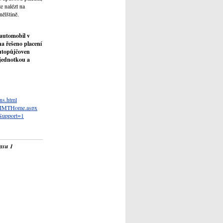
e nalézt na
nělštině.
 automobil v
a řešeno placení
autopůjčoven
 jednotkou a
ns.html
as/IMTHome.aspx
eSupport=1
lasu 1