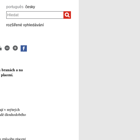
português
česky
Hledat
rozšířené vyhledávání
h branách a na
 placení.
mají v mýtných
padě dlouhodobého
o způsobu placení,