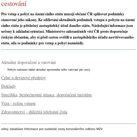
cestování
Pro vstup a pobyt na území cizího státu musejí občané ČR splňovat podmínky
stanovené jeho zákony. Ke sdělování aktuálních podmínek vstupu a pobytu na území
cizího státu je příslušný zastupitelský úřad daného státu. Následující informace jsou
určeny k základní orientaci. Ministerstvo zahraničních věcí ČR proto doporučuje
českým občanům, aby si před cestou ověřili u zastupitelského úřadu navštěvovaného
státu, zda se podmínky pro vstup a pobyt nezměnily.
Aktuální doporučení a varování
Nebylo nalezeno žádné aktuální upozornění nebo varování pro cesty.
Celní a devizové předpisy
Doklady
Specifika, bezpečnostní situace, doporučení turistům
Víza - režim vstupu
Zdravotnictví - důležitá telefonní čísla
zdroj: databáze Informace pro turistické cesty konzulárního odboru MZV