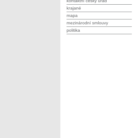
kontaktní český úřad
krajané
mapa
mezinárodní smlouvy
politika