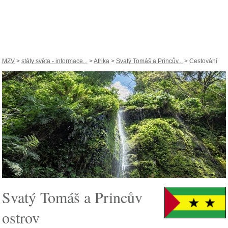
MZV
>
státy světa - informace...
>
Afrika
>
Svatý Tomáš a Princův...
> Cestování
Svatý Tomáš a Princův
ostrov