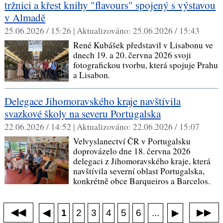
tržnici a křest knihy "flavours" spojený s výstavou
v Almadě
25.06.2026 / 15:26 |
Aktualizováno:
25.06.2026 / 15:43
René Kubášek představil v Lisabonu ve
dnech 19. a 20. června 2026 svoji
fotografickou tvorbu, která spojuje Prahu
a Lisabon.
Delegace Jihomoravského kraje navštívila
svazkové školy na severu Portugalska
22.06.2026 / 14:52 |
Aktualizováno:
22.06.2026 / 15:07
Velvyslanectví ČR v Portugalsku
doprovázelo dne 18. června 2026
delegaci z Jihomoravského kraje, která
navštívila severní oblast Portugalska,
konkrétně obce Barqueiros a Barcelos.
◀◀
▶▶
◀
...
1
2
3
4
5
6
▶