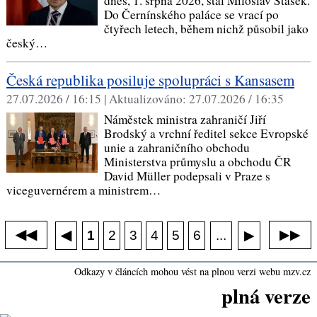
dnes, 1. srpna 2026, stal Miloslav Stašek.
Do Černínského paláce se vrací po
čtyřech letech, během nichž působil jako
český…
Česká republika posiluje spolupráci s Kansasem
27.07.2026 / 16:15 |
Aktualizováno:
27.07.2026 / 16:35
Náměstek ministra zahraničí Jiří
Brodský a vrchní ředitel sekce Evropské
unie a zahraničního obchodu
Ministerstva průmyslu a obchodu ČR
David Müller podepsali v Praze s
viceguvernérem a ministrem…
◀◀
▶▶
◀
...
1
2
3
4
5
6
▶
Odkazy v článcích mohou vést na plnou verzi webu mzv.cz
plná verze