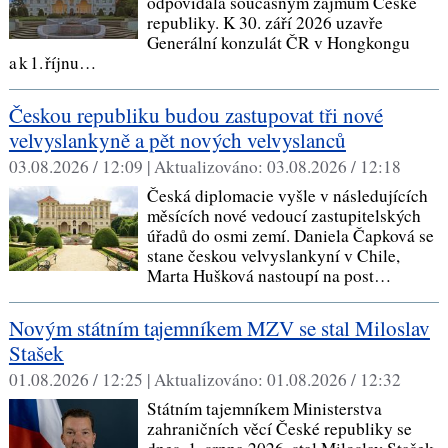
odpovídala současným zájmům České
republiky. K 30. září 2026 uzavře
Generální konzulát ČR v Hongkongu
a k 1. říjnu…
Českou republiku budou zastupovat tři nové
velvyslankyně a pět nových velvyslanců
03.08.2026 / 12:09 |
Aktualizováno:
03.08.2026 / 12:18
Česká diplomacie vyšle v následujících
měsících nové vedoucí zastupitelských
úřadů do osmi zemí. Daniela Čapková se
stane českou velvyslankyní v Chile,
Marta Hušková nastoupí na post…
Novým státním tajemníkem MZV se stal Miloslav
Stašek
01.08.2026 / 12:25 |
Aktualizováno:
01.08.2026 / 12:32
Státním tajemníkem Ministerstva
zahraničních věcí České republiky se