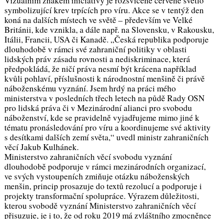
Vizuálním znakem iniciativy je rozsvícené červené světlo
symbolizující krev trpících pro víru. Akce se v tentýž den
koná na dalších místech ve světě – především ve Velké
Británii, kde vznikla, a dále např. na Slovensku, v Rakousku,
Itálii, Francii, USA či Kanadě. „Česká republika podporuje
dlouhodobě v rámci své zahraniční politiky v oblasti
lidských práv zásadu rovnosti a nediskriminace, která
předpokládá, že ničí práva nesmí být krácena například
kvůli pohlaví, příslušnosti k národnostní menšině či právě
náboženskému vyznání. Jsem hrdý na práci mého
ministerstva v posledních třech letech na půdě Rady OSN
pro lidská práva či v Mezinárodní alianci pro svobodu
náboženství, kde se pravidelně vyjadřujeme mimo jiné k
tématu pronásledování pro víru a koordinujeme své aktivity
s desítkami dalších zemí světa,“ uvedl ministr zahraničních
věcí Jakub Kulhánek.
Ministerstvo zahraničních věcí svobodu vyznání
dlouhodobě podporuje v rámci mezinárodních organizací,
ve svých vystoupeních zmiňuje otázku náboženských
menšin, princip prosazuje do textů rezolucí a podporuje i
projekty transformační spolupráce. Výrazem důležitosti,
kterou svobodě vyznání Ministerstvo zahraničních věcí
přisuzuje, je i to, že od roku 2019 má zvláštního zmocněnce