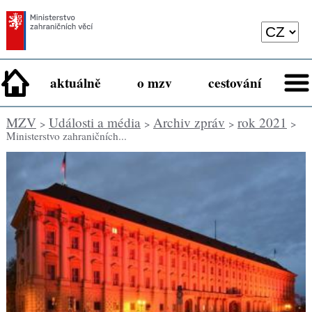
aktuálně
o mzv
cestování
MZV
Události a média
Archiv zpráv
rok 2021
>
>
>
>
Ministerstvo zahraničních...