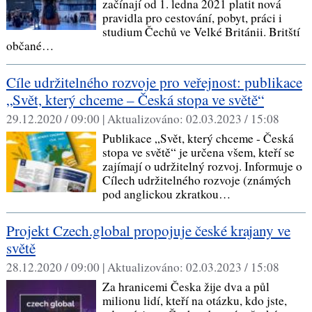
začínají od 1. ledna 2021 platit nová
pravidla pro cestování, pobyt, práci i
studium Čechů ve Velké Británii. Britští
občané…
Cíle udržitelného rozvoje pro veřejnost: publikace
„Svět, který chceme – Česká stopa ve světě“
29.12.2020 / 09:00 |
Aktualizováno:
02.03.2023 / 15:08
Publikace „Svět, který chceme - Česká
stopa ve světě“ je určena všem, kteří se
zajímají o udržitelný rozvoj. Informuje o
Cílech udržitelného rozvoje (známých
pod anglickou zkratkou…
Projekt Czech.global propojuje české krajany ve
světě
28.12.2020 / 09:00 |
Aktualizováno:
02.03.2023 / 15:08
Za hranicemi Česka žije dva a půl
milionu lidí, kteří na otázku, kdo jste,