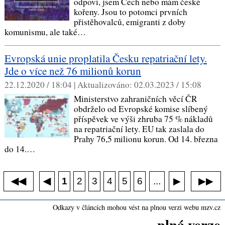
odpoví, jsem Čech nebo mám české
kořeny. Jsou to potomci prvních
přistěhovalců, emigranti z doby
komunismu, ale také…
Evropská unie proplatila Česku repatriační lety.
Jde o více než 76 milionů korun
22.12.2020 / 18:04 |
Aktualizováno:
02.03.2023 / 15:08
Ministerstvo zahraničních věcí ČR
obdrželo od Evropské komise slíbený
příspěvek ve výši zhruba 75 % nákladů
na repatriační lety. EU tak zaslala do
Prahy 76,5 milionu korun. Od 14. března
do 14.…
◀◀
▶▶
◀
...
1
2
3
4
5
6
▶
Odkazy v článcích mohou vést na plnou verzi webu mzv.cz
plná verze