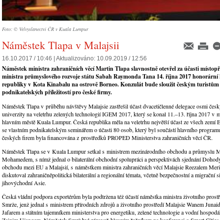
Foto: © Velvyslanectví ČR v Kuala Lumpur
Náměstek Tlapa v Malajsii
16.10.2017 / 10:46 |
Aktualizováno:
10.09.2019 / 12:56
Náměstek ministra zahraničních věcí Martin Tlapa slavnostně otevřel za účasti místop
ministra průmyslového rozvoje státu Sabah Raymonda Tana 14. října 2017 honorární
republiky v Kota Kinabalu na ostrově Borneo. Konzulát bude sloužit českým turistům
podnikatelských příležitostí pro české firmy.
Náměstek Tlapa v průběhu návštěvy Malajsie zastřešil účast dvacetičlenné delegace osmi česk
univerzity na veletrhu zelených technologií IGEM 2017, který se konal 11.–13. října 2017 v 
hlavním městě Kuala Lumpur. Česká republika měla na veletrhu největší účast ze všech zemí 
se vlastním podnikatelským seminářem o účasti 80 osob, který byl součástí hlavního programu
českých firem byla financována z prostředků PROPED Ministerstva zahraničních věcí ČR.
Náměstek Tlapa se v Kuala Lumpur setkal s ministrem mezinárodního obchodu a průmyslu 
Mohamedem, s nímž jednal o bilaterální obchodní spolupráci a perspektivách sjednání Doho
obchodu mezi EU a Malajsií, s náměstkem ministra zahraničních věcí Malajsie Reezalem Mer
diskutoval zahraničněpolitická bilaterální a regionální témata, včetně bezpečnostní a migrační s
jihovýchodní Asie.
Česká vládní podpora exportérům byla podtržena též účastí náměstka ministra životního prostř
Smrže, jenž jednal s ministrem přírodních zdrojů a životního prostředí Malajsie Wanem Juna
Jafarem a státním tajemníkem ministerstva pro energetiku, zelené technologie a vodní hospodá
Zainim Ujangem. Náměstek Smrž byl zároveň hlavním řečníkem na konferenci o Smart Cities