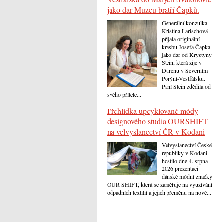
jako dar Muzeu bratří Čapků.
Generální konzulka
Kristina Larischová
přijala originální
kresbu Josefa Čapka
jako dar od Krystyny
Stein, která žije v
Dürenu v Severním
Porýní-Vestfálsku.
Paní Stein zdědila od
svého přítele...
Přehlídka upcyklované módy
designového studia OURSHIFT
na velvyslanectví ČR v Kodani
Velvyslanectví České
republiky v Kodani
hostilo dne 4. srpna
2026 prezentaci
dánské módní značky
OUR SHIFT, která se zaměřuje na využívání
odpadních textilií a jejich přeměnu na nové...