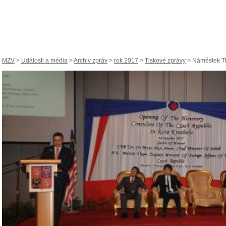
MZV
>
Události a média
>
Archiv zpráv
>
rok 2017
>
Tiskové zprávy
> Náměstek Tl