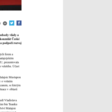
ředsedy vlády a
 konzulát České
 a podpoří rozvoj
ých firem a
malajsijském
EU, prezentovala
 veletrhu. Účast
Malajsie Mustapou
dy o volném
icanem, se kterým
ituace v oblasti
edí Vladislava
idim bin Tuanku
řství Malajsie
 organizované