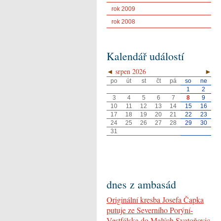
rok 2009
rok 2008
Kalendář událostí
◄
srpen 2026
►
po
út
st
čt
pá
so
ne
1
2
3
4
5
6
7
8
9
10
11
12
13
14
15
16
17
18
19
20
21
22
23
24
25
26
27
28
29
30
31
dnes z ambasád
Originální kresba Josefa Čapka
putuje ze Severního Porýní-
Vestfálska do Malých Svatoňovic