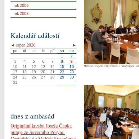
rok 2009
rok 2008
Kalendář událostí
◄
srpen 2026
►
po
út
st
čt
pá
so
ne
1
2
3
4
5
6
7
8
9
Porada českých velvyslanců v evropských ze
10
11
12
13
14
15
16
17
18
19
20
21
22
23
24
25
26
27
28
29
30
31
dnes z ambasád
Originální kresba Josefa Čapka
putuje ze Severního Porýní-
Vestfálska do Malých Svatoňovic