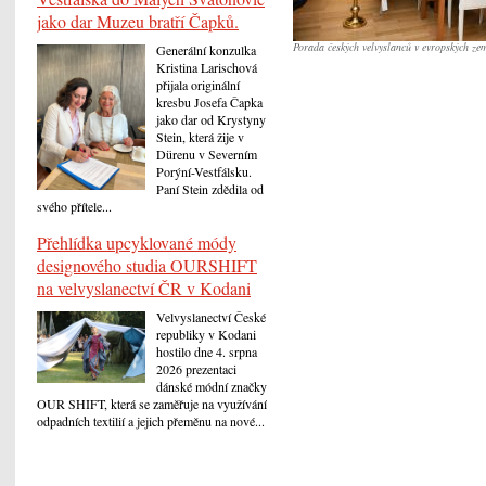
jako dar Muzeu bratří Čapků.
Porada českých velvyslanců v evropských ze
Generální konzulka
Kristina Larischová
přijala originální
kresbu Josefa Čapka
jako dar od Krystyny
Stein, která žije v
Dürenu v Severním
Porýní-Vestfálsku.
Paní Stein zdědila od
svého přítele...
Přehlídka upcyklované módy
designového studia OURSHIFT
na velvyslanectví ČR v Kodani
Velvyslanectví České
republiky v Kodani
hostilo dne 4. srpna
2026 prezentaci
dánské módní značky
OUR SHIFT, která se zaměřuje na využívání
odpadních textilií a jejich přeměnu na nové...