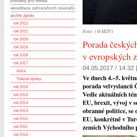
kontakty pro média
akreditace zahraničních novinářů
archiv zpráv
rok 2022
Foto: (@MZV)
rok 2021
rok 2020
Porada českých
rok 2019
v evropských 
rok 2018
rok 2017
04.05.2017 / 14:32 
Avíza
Ve dnech 4.–5. květn
Tiskové zprávy
porada velvyslanců 
rok 2016
Vedle aktuálních té
rok 2015
EU, brexit, vývoj v 
rok 2014
obranné politice, se 
rok 2013
EU, konkrétně v Tur
rok 2012
zemích Východního p
rok 2011
rok 2010