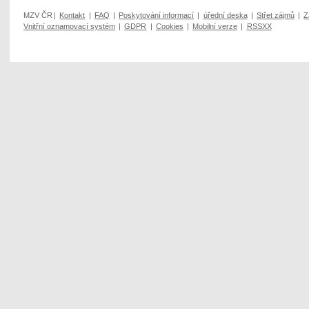
MZV ČR
|
Kontakt
|
FAQ
|
Poskytování informací
|
úřední deska
|
Střet zájmů
|
Z
Vnitřní oznamovací systém
|
GDPR
|
Cookies
|
Mobilní verze
|
RSSXX