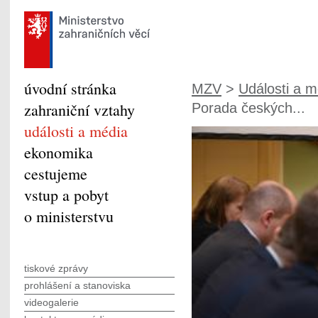
úvodní stránka
MZV
>
Události a m
zahraniční vztahy
Porada českých...
události a média
ekonomika
cestujeme
vstup a pobyt
o ministerstvu
tiskové zprávy
prohlášení a stanoviska
videogalerie