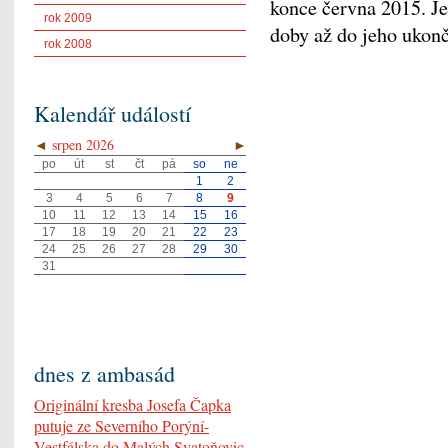
konce června 2015. Je
rok 2009
doby až do jeho ukonč
rok 2008
Kalendář událostí
◄
srpen 2026
►
po
út
st
čt
pá
so
ne
1
2
3
4
5
6
7
8
9
10
11
12
13
14
15
16
17
18
19
20
21
22
23
24
25
26
27
28
29
30
31
dnes z ambasád
Originální kresba Josefa Čapka
putuje ze Severního Porýní-
Vestfálska do Malých Svatoňovic