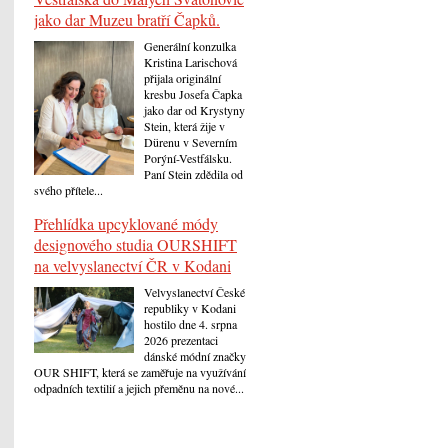
jako dar Muzeu bratří Čapků.
Generální konzulka
Kristina Larischová
přijala originální
kresbu Josefa Čapka
jako dar od Krystyny
Stein, která žije v
Dürenu v Severním
Porýní-Vestfálsku.
Paní Stein zdědila od
svého přítele...
Přehlídka upcyklované módy
designového studia OURSHIFT
na velvyslanectví ČR v Kodani
Velvyslanectví České
republiky v Kodani
hostilo dne 4. srpna
2026 prezentaci
dánské módní značky
OUR SHIFT, která se zaměřuje na využívání
odpadních textilií a jejich přeměnu na nové...