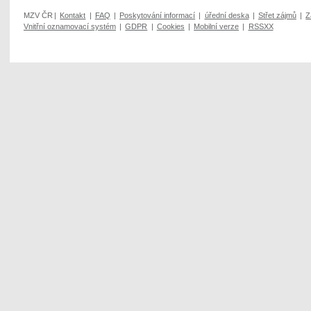
MZV ČR
|
Kontakt
|
FAQ
|
Poskytování informací
|
úřední deska
|
Střet zájmů
|
Z
Vnitřní oznamovací systém
|
GDPR
|
Cookies
|
Mobilní verze
|
RSSXX