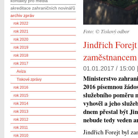
kontakty pro média
akreditace zahraničních novinářů
archiv zpráv
rok 2022
Foto: © Tiskový odbor
rok 2021
rok 2020
Jindřich Forejt
rok 2019
zaměstnance
rok 2018
rok 2017
01.01.2017 / 15:00 
Avíza
Ministerstvo zahran
Tiskové zprávy
2016 písemnou žádos
rok 2016
služebního poměru 
rok 2015
vyhověl a jeho služe
rok 2014
dnem přestal být J
rok 2013
nebude tedy veden a
rok 2012
rok 2011
Jindřich Forejt byl
rok 2010