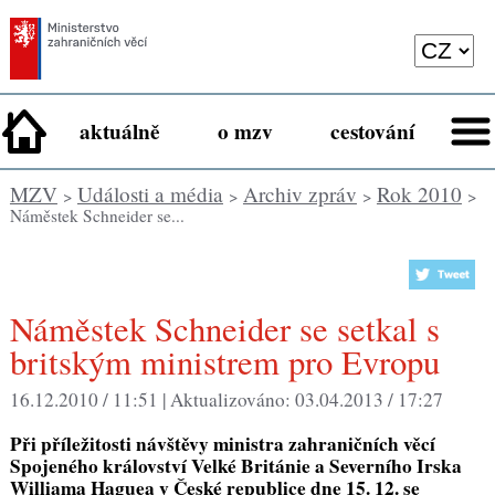
aktuálně
o mzv
cestování
MZV
Události a média
Archiv zpráv
Rok 2010
>
>
>
>
Náměstek Schneider se...
Náměstek Schneider se setkal s
britským ministrem pro Evropu
16.12.2010 / 11:51 |
Aktualizováno:
03.04.2013 / 17:27
Při příležitosti návštěvy ministra zahraničních věcí
Spojeného království Velké Británie a Severního Irska
Williama Haguea v České republice dne 15. 12. se