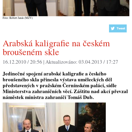
Foto: Robert Janás (MZV)
Arabská kaligrafie na českém
broušeném skle
16.12.2010 / 20:56 |
Aktualizováno:
03.04.2013 / 17:27
Jedinečné spojení arabské kaligrafie a českého
broušeného skla přinesla výstava uměleckých děl
představených v pražském Černínském paláci, sídle
Ministerstva zahraničních věcí. Záštitu nad akcí převzal
náměstek ministra zahraničí Tomáš Dub.