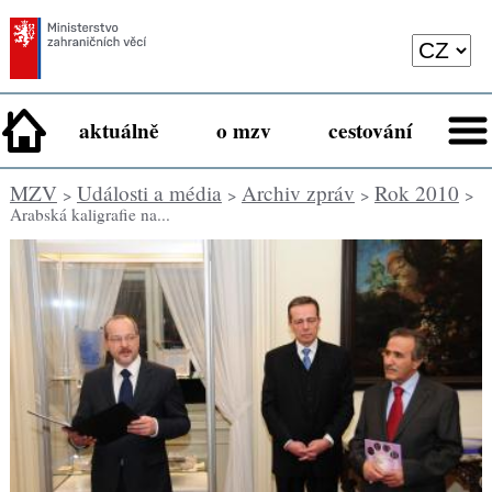
aktuálně
o mzv
cestování
MZV
Události a média
Archiv zpráv
Rok 2010
>
>
>
>
Arabská kaligrafie na...