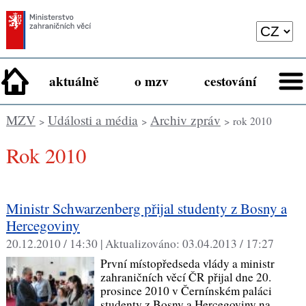
aktuálně
o mzv
cestování
MZV
Události a média
Archiv zpráv
>
>
> rok 2010
Rok 2010
Ministr Schwarzenberg přijal studenty z Bosny a
Hercegoviny
20.12.2010 / 14:30 |
Aktualizováno:
03.04.2013 / 17:27
První místopředseda vlády a ministr
zahraničních věcí ČR přijal dne 20.
prosince 2010 v Černínském paláci
studenty z Bosny a Hercegoviny na