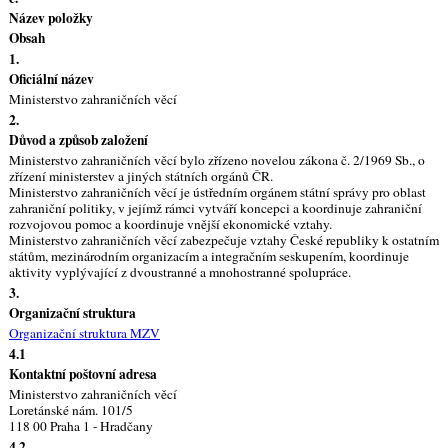
Název položky
Obsah
1.
Oficiální název
Ministerstvo zahraničních věcí
2.
Důvod a způsob založení
Ministerstvo zahraničních věcí bylo zřízeno novelou zákona č. 2/1969 Sb., o
zřízení ministerstev a jiných státních orgánů ČR.
Ministerstvo zahraničních věcí je ústředním orgánem státní správy pro oblast
zahraniční politiky, v jejímž rámci vytváří koncepci a koordinuje zahraniční
rozvojovou pomoc a koordinuje vnější ekonomické vztahy.
Ministerstvo zahraničních věcí zabezpečuje vztahy České republiky k ostatním
státům, mezinárodním organizacím a integračním seskupením, koordinuje
aktivity vyplývající z dvoustranné a mnohostranné spolupráce.
3.
Organizační struktura
Organizační struktura MZV
4.1
Kontaktní poštovní adresa
Ministerstvo zahraničních věcí
Loretánské nám. 101/5
118 00 Praha 1 - Hradčany
4.2