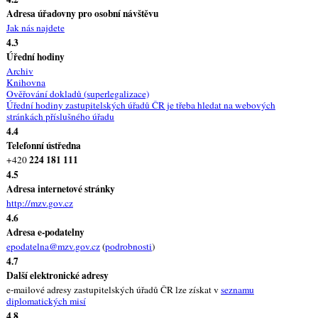
Adresa úřadovny pro osobní návštěvu
Jak nás najdete
4.3
Úřední hodiny
Archiv
Knihovna
Ověřování dokladů (superlegalizace)
Úřední hodiny zastupitelských úřadů ČR je třeba hledat na webových
stránkách příslušného úřadu
4.4
Telefonní ústředna
224 181 111
+420
4.5
Adresa internetové stránky
http://mzv.gov.cz
4.6
Adresa e-podatelny
epodatelna@mzv.gov.cz
(
podrobnosti
)
4.7
Další elektronické adresy
e-mailové adresy zastupitelských úřadů ČR lze získat v
seznamu
diplomatických misí
4.8