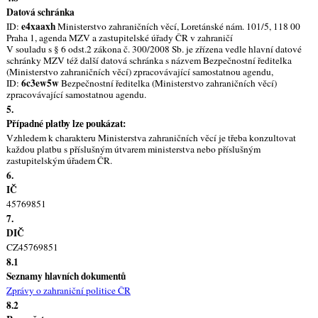
Datová schránka
e4xaaxh
ID:
Ministerstvo zahraničních věcí, Loretánské nám. 101/5, 118 00
Praha 1, agenda MZV a zastupitelské úřady ČR v zahraničí
V souladu s § 6 odst.2 zákona č. 300/2008 Sb. je zřízena vedle hlavní datové
schránky MZV též další datová schránka s názvem Bezpečnostní ředitelka
(Ministerstvo zahraničních věcí) zpracovávající samostatnou agendu,
6c3ew5w
ID:
Bezpečnostní ředitelka (Ministerstvo zahraničních věcí)
zpracovávající samostatnou agendu.
5.
Případné platby lze poukázat:
Vzhledem k charakteru Ministerstva zahraničních věcí je třeba konzultovat
každou platbu s příslušným útvarem ministerstva nebo příslušným
zastupitelským úřadem ČR.
6.
IČ
45769851
7.
DIČ
CZ45769851
8.1
Seznamy hlavních dokumentů
Zprávy o zahraniční politice ČR
8.2