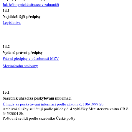
Jak řešit typické situace v zahraničí
14.1
Nejdůležitější předpisy
Legislativa
14.2
Vydané právní předpisy
Právní předpisy v působnosti MZV
Mezinárodní smlouvy
15.1
Sazebník úhrad za poskytování informací
Úhrady za poskytování informací podle zákona č. 106/1999 Sb.
Archivní služby se účtují podle přílohy č. 4 vyhlášky Ministerstva vnitra ČR č.
645/2004 Sb.
Poštovné se řídí podle sazebníku České pošty