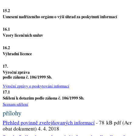
15.2
Usnesení nadřízeného orgánu o výši úhrad za poskytnutí informací
16.1
Vzory licenčních smluv
16.2
Výhradní licence
17.
Výroční zpráva
podle zákona č. 106/1999 Sb.
Výroční zprávy o poskytování informací
17.1
Sdělení k dotazům podle zákona č. 106/1999 Sb.
Seznam sdělení
přílohy
Přehled povinně zveřejňovaných informací
-
78 kB pdf (Acr
obat dokument) 4. 4. 2018