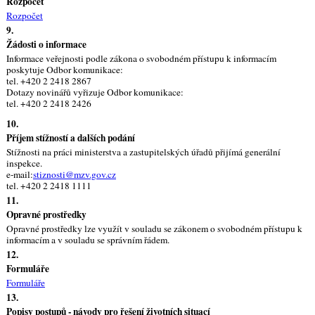
Rozpočet
Rozpočet
9.
Žádosti o informace
Informace veřejnosti podle zákona o svobodném přístupu k informacím
poskytuje Odbor komunikace:
tel. +420 2 2418 2867
Dotazy novinářů vyřizuje Odbor komunikace:
tel. +420 2 2418 2426
10.
Příjem stížností a dalších podání
Stížnosti na práci ministerstva a zastupitelských úřadů přijímá generální
inspekce.
e-mail:
stiznosti@mzv.gov.cz
tel. +420 2 2418 1111
11.
Opravné prostředky
Opravné prostředky lze využít v souladu se zákonem o svobodném přístupu k
informacím a v souladu se správním řádem.
12.
Formuláře
Formuláře
13.
Popisy postupů - návody pro řešení životních situací