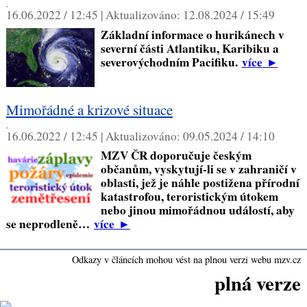
,
16.06.2022 / 12:45 |
Aktualizováno:
12.08.2024 / 15:49
Základní informace o hurikánech v
severní části Atlantiku, Karibiku a
severovýchodním Pacifiku.
více
►
Mimořádné a krizové situace
,
16.06.2022 / 12:45 |
Aktualizováno:
09.05.2024 / 14:10
MZV ČR doporučuje českým
občanům, vyskytují-li se v zahraničí v
oblasti, jež je náhle postižena přírodní
katastrofou, teroristickým útokem
nebo jinou mimořádnou událostí, aby
se neprodleně…
více
►
Odkazy v článcích mohou vést na plnou verzi webu mzv.cz
plná verze