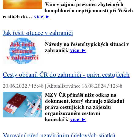
Vám v zájmu prevence zbytečných
komplikací a nepříjemností při Vašich
cestách do…
více
►
Jak řešit situace v zahraničí
,
Návody na řešení typických situací v
zahraničí.
více
►
Cesty občanů ČR do zahraničí - práva cestujících
,
20.06.2022 / 15:48 |
Aktualizováno:
16.08.2024 / 12:48
MZV ČR přináší níže odkaz na
dokument, který shrnuje základní
práva cestujících na zájezdu
organizovaném cestovní
kanceláří.
více
►
Varování před uzavíráním účelových sňatků