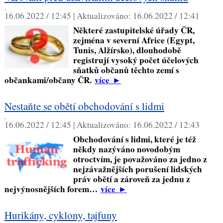
,
16.06.2022 / 12:45 |
Aktualizováno:
16.06.2022 / 12:41
Některé zastupitelské úřady ČR,
zejména v severní Africe (Egypt,
Tunis, Alžírsko), dlouhodobě
registrují vysoký počet účelových
sňatků občanů těchto zemí s
občankami/občany ČR.
více
►
Nestaňte se obětí obchodování s lidmi
,
16.06.2022 / 12:45 |
Aktualizováno:
16.06.2022 / 12:43
Obchodování s lidmi, které je též
někdy nazýváno novodobým
otroctvím, je považováno za jedno z
nejzávažnějších porušení lidských
práv obětí a zároveň za jednu z
nejvýnosnějších forem…
více
►
Hurikány, cyklony, tajfuny