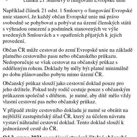
Například článek 21 odst. 1 Smlouvy o fungování Evropské
unie stanoví, že každý občan Evropské unie má právo
svobodně se pohybovat a pobývat na území členských států
s výhradou omezení a podmínek stanovených ve výše
uvedených Smlouvách a v opatřeních přijatých k jejich
provedení.
Občan ČR může cestovat do zemí Evropské unie na základě
platného cestovního pasu nebo občanského průkazu.
Nedoporučuje se však cestovat na občanský průkaz s
odděleným rohem. Doklady by měly být platné minimálně
po dobu plánovaného pobytu mimo území ČR.
Občanský průkaz slouží jako cestovní doklad pouze pro
jeho držitele. Pokud tedy rodič cestuje pouze s občanským
průkazem společně s dítětem, je nutné, aby dítě mělo vždy
vlastní cestovní pas nebo občanský průkaz.
V případě ztráty cestovního dokladu je nutné se obrátit na
nejbližší zastupitelský úřad ČR, který za účelem návratu
vystaví náhradní cestovní doklad. Tento doklad slouží k
jednorázově cestě do ČR.