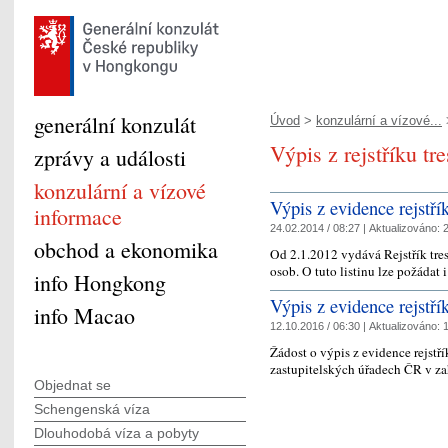
generální konzulát
Úvod
>
konzulární a vízové...
>
Výpis z rejstříku tre
zprávy a události
konzulární a vízové
Výpis z evidence rejstří
informace
24.02.2014 / 08:27 |
Aktualizováno:
2
obchod a ekonomika
Od 2.1.2012 vydává Rejstřík tres
osob. O tuto listinu lze požádat
info Hongkong
Výpis z evidence rejstří
info Macao
12.10.2016 / 06:30 |
Aktualizováno:
1
Žádost o výpis z evidence rejstří
zastupitelských úřadech ČR v 
Objednat se
Schengenská víza
Dlouhodobá víza a pobyty