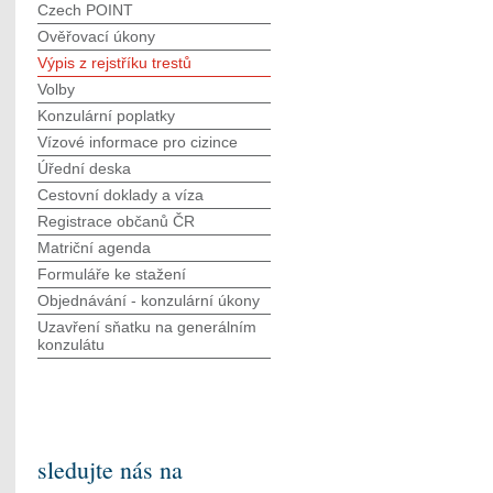
Czech POINT
Ověřovací úkony
Výpis z rejstříku trestů
Volby
Konzulární poplatky
Vízové informace pro cizince
Úřední deska
Cestovní doklady a víza
Registrace občanů ČR
Matriční agenda
Formuláře ke stažení
Objednávání - konzulární úkony
Uzavření sňatku na generálním
konzulátu
sledujte nás na