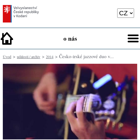
o nás
>
>
> Česko-irské jazzové duo v...
Úvod
události / archiv
2014