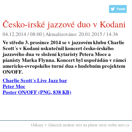
Česko-irské jazzové duo v Kodani
04.12.2014 / 08:00 |
Aktualizováno:
20.01.2015 / 14:36
Ve středu 3. prosince 2014 se v jazzovém klubu Charlie
Scott´s v Kodani uskutečnil koncert česko-irského
jazzového dua ve složení kytaristy Petera Moce a
pianisty Marka Flynna. Koncert byl uspořádán v rámci
americko-evropského turné dua s hudebním projektem
ON/OFF.
Charlie Scott´s Live Jazz bar
Peter Moc
Poster ON/OFF
(PNG, 838 KB)
Odkazy v článcích mohou vést na plnou verzi webu mzv.cz