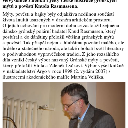
velvyslance Zdeňka Lyčky České ilustrace grónských
mýtů a pověstí Knuda Rasmussena.
Mýty, pověsti a bajky byly odjakživa nedílnou součástí
života Inuitů usazených v drsném arktickém prostoru.
O jejich uchování pro moderní dobu se zasloužil zejména
dánsko‑grónský polární badatel Knud Rasmussen, který
posbíral a do dánštiny přeložil většinu grónských mýtů
a pověstí. Tak přispěl nejen k hlubšímu poznání malého, ale
hrdého a statečného národa, ale také obohatil svět literatury
o podivuhodnou vypravěčskou tradici. Z jeho rozsáhlého
díla vznikl český výbor nazvaný
Grónské mýty a pověsti
,
který přeložili Viola a Zdeněk Lyčkovi. Výbor vyšel knižně
v nakladatelství Argo v roce 1998 (2. vydání 2007) s
ilustracemi akademického malíře Martina Velíška.