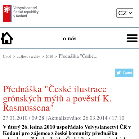
o nás
>
>
> Přednáška "České...
Úvod
události / archiv
2010
Přednáška "České ilustrace
grónských mýtů a pověstí K.
Rasmussena"
27.01.2010 / 09:28 |
Aktualizováno:
26.03.2014 / 17:10
V úterý 26. ledna 2010 uspořádalo Velvyslanectví ČR v
Kodani pro zájemce z české komunity přednášku