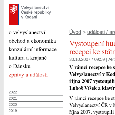
o velvyslanectví
Úvod
>
události / ar
obchod a ekonomika
Vystoupení hu
konzulární informace
recepci ke stá
kultura a krajané
30.10.2007 / 09:59 |
Akt
o Dánsku
V rámci recepce ke 
Velvyslanectví v Kod
zprávy a události
října 2007 vystoupil
Luboš Víšek a klavír
2022
V rámci recepce ke st
2021
Velvyslanectví ČR v K
2020
října 2007, vystoupili
2019