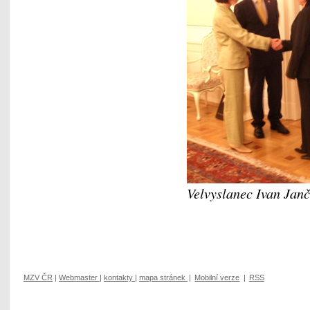
Velvyslanec Ivan Janč
MZV ČR
|
Webmaster
|
kontakty
|
mapa stránek
|
Mobilní verze
|
RSS