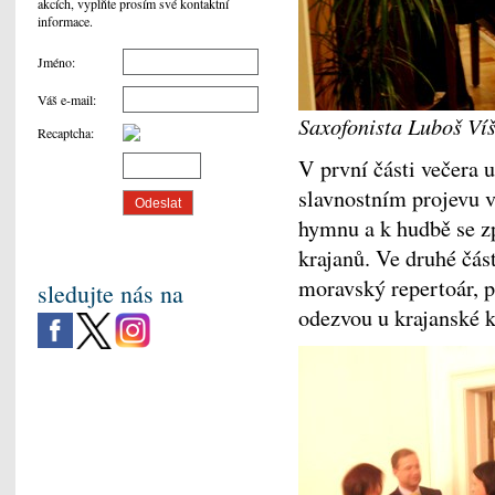
akcích, vyplňte prosím své kontaktní
informace.
Jméno
:
Váš e-mail
:
Saxofonista Luboš Víš
Recaptcha
:
V první části večera u
slavnostním projevu v
hymnu a k hudbě se zp
krajanů. Ve druhé část
moravský repertoár, p
sledujte nás na
odezvou u krajanské 