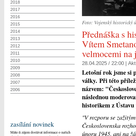
2018
2017
2016
Foto: Vojenský historický 
2015
Přednáška s hi
2014
2013
Vítem Smetano
2012
velmocemi na 
2011
2010
28.04.2025 / 22:00 |
Akt
2009
Letošní rok jsme si 
2008
války.
Při této příle
2007
názvem: "Českoslove
2006
následnou moderova
historikem z Ústavu
"V rozporu se zažitý
zasílání novinek
Československa rozhod
únoru 1945, ani na žá
Máte-li zájem dostávat informace o našich