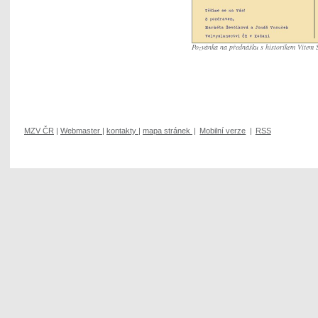
Pozvánka na přednášku s historikem Vítem 
MZV ČR
|
Webmaster
|
kontakty
|
mapa stránek
|
Mobilní verze
|
RSS