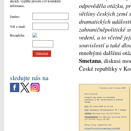
akcích, vyplňte prosím své kontaktní
odpověděla otázku, pr
informace.
většiny českých zemí
Jméno
:
dramatických událostí
Váš e-mail
:
zahraničněpolitické s
Recaptcha
:
vedení, a to včetně je
souvislostí a také dl
mnohými dalšími otá
Smetana
, diskusi m
České republiky v K
sledujte nás na