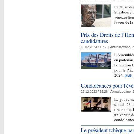
Le 30 septem
Strasbourg. 
vénézuélien
faveur de la
Prix des Droits de l’Ho
candidatures
13.02.2024 / 11:58 |
Aktualizováno:
2
L'Assemblée
en partenari
Fondation C
pour le Pri
2024.
plus
Condoléances pour l'évé
22.12.2023 / 12:26 |
Aktualizováno:
2
Le gouverne
samedi 23 d
tireur a tué
université 
condoléan
Le président tchèque pa