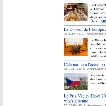
Le 4 décembr
à l'Ukraine,
Conseil de 
du palais du
États…
plu
Le Conseil de l’Europe
08.11.2024 / 13:11 |
Aktualizováno:
2
Le 30 octobr
République 
collaborati
l’Autriche e
médicament
Célébration à l'occasion
18.10.2024 / 12:47 |
Aktualizováno:
1
Représentat
du Conseil d
pour célébre
Le Prix Václav Havel 202
vénézuélienne
17.10.2024 / 15:19 |
Aktualizováno:
1