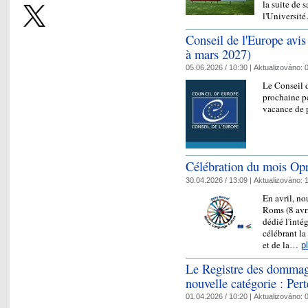
la suite de 
l'Universi
Conseil de l'Europe avi
à mars 2027)
05.06.2026 / 10:30 |
Aktualizováno:
0
Le Conseil d
prochaine pé
vacance de p
Célébration du mois Opr
30.04.2026 / 13:09 |
Aktualizováno:
1
En avril, n
Roms (8 avri
dédié l'inté
célébrant la
et de la…
p
Le Registre des dommage
nouvelle catégorie : Pert
01.04.2026 / 10:20 |
Aktualizováno:
0