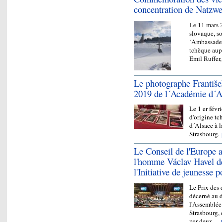
concentration de Natzwei
Le 11 mars 2
slovaque, so
´Ambassadeu
tchèque aupr
Emil Ruffe
Le photographe Františe
2019 de l´Académie d´A
Le 1 er févr
d'origine tc
d´Alsace à l
Strasbourg.
Le Conseil de l'Europe a
l'homme Václav Havel de
l'Initiative de jeunesse 
Le Prix des 
décerné au d
l'Assemblée
Strasbourg, 
par deux…