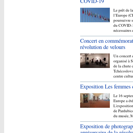
COVID-19
Le prêt de 
l’Europe (C
poursuivre s
du COVID-19
nécessaire
Concert en commémorati
révolution de velours
Un concert d
organisé à 
de la chute 
Tchécoslovaq
centre cult
Exposition Les femmes d
Le 16 septe
Europe a été
L'expositio
de Pardubice
du musée,
Exposition de photogra
anniversaire de la révolu