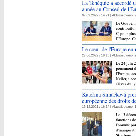
La Tchéquie a accordé un
année au Conseil de l'E
07.09.2022 / 14:21 |
Aktualizováno:
2
Le Gouverne
contributio
€) pour plus
l’Europe. C
Le cœur de l'Europe en 
27.06.2022 / 18:13 |
Aktualizováno:
2
Le 24 juin 
permanent d
l'Europe, a
Keller, a ac
élèves du 
Kateřina Šimáčková pren
européenne des droits d
13.12.2021 / 16:14 |
Aktualizováno:
1
Le 13 décem
fonctions de
l'homme pou
d'inaugurati
Strasbourg.