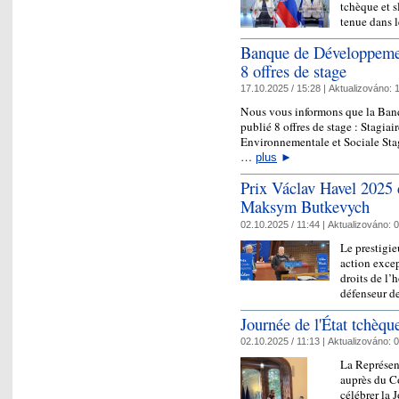
tchèque et s
tenue dans l
Banque de Développemen
8 offres de stage
17.10.2025 / 15:28 |
Aktualizováno:
1
Nous vous informons que la Ban
publié 8 offres de stage : Stagiai
Environnementale et Sociale Stag
…
plus
►
Prix Václav Havel 2025 
Maksym Butkevych
02.10.2025 / 11:44 |
Aktualizováno:
0
Le prestigi
action excep
droits de l’
défenseur d
Journée de l'État tchèqu
02.10.2025 / 11:13 |
Aktualizováno:
0
La Représen
auprès du Co
célébrer la 