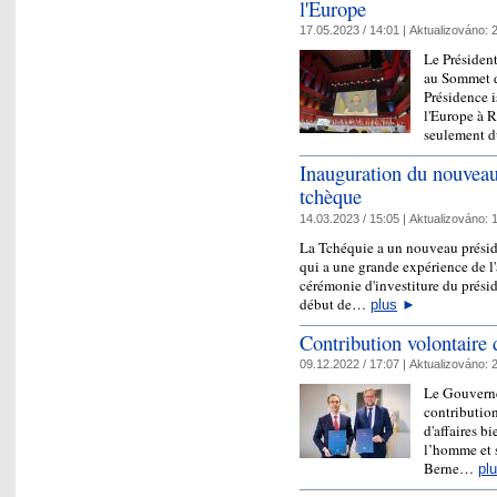
l'Europe
17.05.2023 / 14:01 |
Aktualizováno:
2
Le Président
au Sommet d
Présidence 
l'Europe à R
seulement 
Inauguration du nouveau
tchèque
14.03.2023 / 15:05 |
Aktualizováno:
1
La Tchéquie a un nouveau préside
qui a une grande expérience de l'
cérémonie d'investiture du présid
début de…
plus
►
Contribution volontaire 
09.12.2022 / 17:07 |
Aktualizováno:
2
Le Gouverne
contribution
d'affaires b
l’homme et s
Berne…
pl