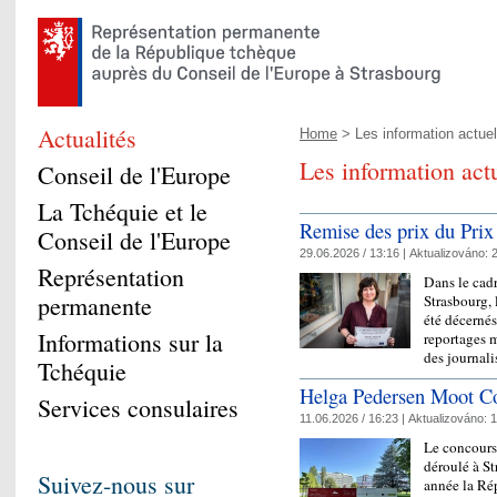
Actualités
Home
> Les information actuel
Les information act
Conseil de l'Europe
La Tchéquie et le
Remise des prix du Prix
Conseil de l'Europe
29.06.2026 / 13:16 |
Aktualizováno:
2
Représentation
Dans le cadr
permanente
Strasbourg, 
été décernés
Informations sur la
reportages 
des journal
Tchéquie
Helga Pedersen Moot Co
Services consulaires
11.06.2026 / 16:23 |
Aktualizováno:
1
Le concours
déroulé à St
Suivez-nous sur
année la Ré