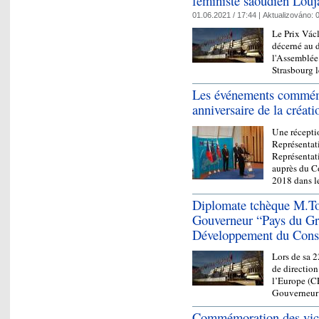
féministe saoudien Louj
01.06.2021 / 17:44 |
Aktualizováno:
0
Le Prix Vác
décerné au d
l'Assemblée
Strasbourg l
Les événements commémo
anniversaire de la créat
Une réceptio
Représentat
Représentat
auprès du Co
2018 dans 
Diplomate tchèque M.
Gouverneur “Pays du Gr
Développement du Conse
Lors de sa 
de directio
l’Europe (C
Gouverneur
Commémoration des vict