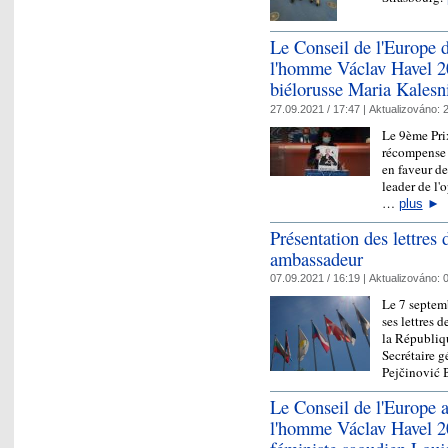
Le Conseil de l'Europe d
l'homme Václav Havel 202
biélorusse Maria Kalesn
27.09.2021 / 17:47 |
Aktualizováno:
2
Le 9ème Pri
récompense d
en faveur de
leader de l'
…
plus
►
Présentation des lettres 
ambassadeur
07.09.2021 / 16:19 |
Aktualizováno:
0
Le 7 septem
ses lettres 
la Républiqu
Secrétaire g
Pejčinović 
Le Conseil de l'Europe a
l'homme Václav Havel 2