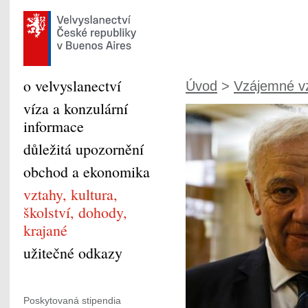
o velvyslanectví
Úvod
>
Vzájemné v
víza a konzulární
informace
důležitá upozornění
obchod a ekonomika
vztahy, kultura,
školství, dohody,
krajané
užitečné odkazy
Poskytovaná stipendia