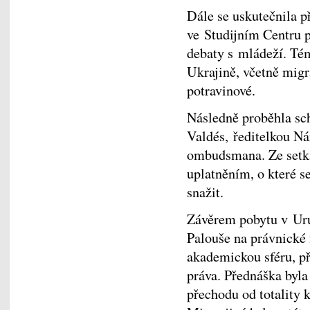
Dále se uskutečnila 
ve Studijním Centru 
debaty s mládeží. Tém
Ukrajině, včetně migra
potravinové.
Následně proběhla sc
Valdés, ředitelkou Ná
ombudsmana. Ze setká
uplatněním, o které 
snažit.
Závěrem pobytu v Uru
Palouše na právnické 
akademickou sféru, p
práva. Přednáška byl
přechodu od totality 