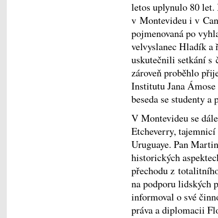
letos uplynulo 80 let.
v Montevideu i v Can
pojmenovaná po vyhla
velvyslanec Hladík a 
uskutečnili setkání 
zároveň proběhlo přij
Institutu Jana Ámose
beseda se studenty a p
V Montevideu se dále
Etcheverry, tajemnicí
Uruguaye. Pan Martin
historických aspektec
přechodu z totalitníh
na podporu lidských 
informoval o své činn
práva a diplomacii Fl