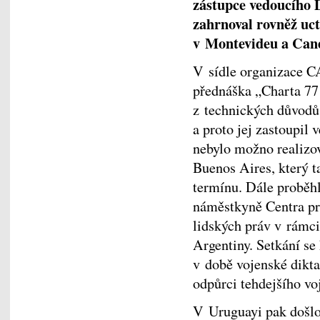
zástupce vedoucího
zahrnoval rovněž uct
v Montevideu a Cane
V sídle organizace C
přednáška „Charta 77 
z technických důvodů
a proto jej zastoupil
nebylo možno realizo
Buenos Aires, který 
termínu. Dále proběhl
náměstkyně Centra pr
lidských práv v rámci
Argentiny. Setkání s
v době vojenské dikta
odpůrci tehdejšího v
V Uruguayi pak došlo 