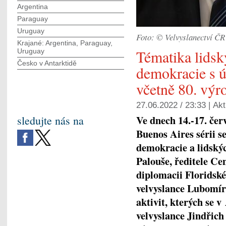
Argentina
Paraguay
Uruguay
Foto: © Velvyslanectví ČR
Krajané: Argentina, Paraguay,
Tématika lidsk
Uruguay
Česko v Antarktidě
demokracie s ú
včetně 80. výr
27.06.2022 / 23:33 |
Akt
Ve dnech 14.-17. če
sledujte nás na
Buenos Aires sérii s
demokracie a lidskýc
Palouše, ředitele Ce
diplomacii Floridsk
velvyslance Lubomír
aktivit, kterých se v
velvyslance Jindřic