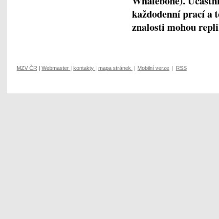
Whalebone). Účastní
každodenní prací a 
znalosti mohou repli
MZV ČR
|
Webmaster
|
kontakty
|
mapa stránek
|
Mobilní verze
|
RSS