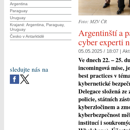
Argentina
Paraguay
Uruguay
Foto: MZV ČR
Krajané: Argentina, Paraguay,
Argentinští a p
Uruguay
Česko v Antarktidě
cyber experti n
05.05.2025 / 18:07 |
Akt
Ve dnech 22. – 25. d
incomingová mise, j
sledujte nás na
best practices v tém
kybernetické bezpeč
Delegace složená ze 
policie, státních zás
kyberzločinem a zmo
kyberbezpečnost měl
institucí i soukromý