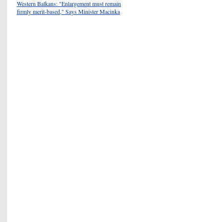
Western Balkans: "Enlargement must remain
firmly merit-based," Says Minister Macinka