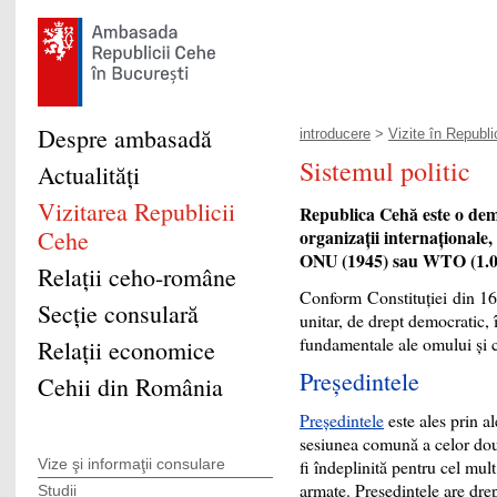
Despre ambasadă
introducere
>
Vizite în Republ
Sistemul politic
Actualităţi
Vizitarea Republicii
Republica Cehă este o de
Cehe
organizaţii internaţionale
ONU (1945) sau WTO (1.0
Relaţii ceho-române
Conform Constituţiei din 16
Secţie consulară
unitar, de drept democratic, î
fundamentale ale omului şi c
Relaţii economice
Preşedintele
Cehii din România
Preşedintele
este ales prin a
sesiunea comună a celor dou
fi îndeplinită pentru cel mu
Vize şi informaţii consulare
armate. Preşedintele are dre
Studii