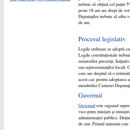
trebuie să obţină cel puţin 5
peste 18 ani are drept de v
Deputaţilor trebuie să aiba v
de ani.
Procesul legislativ
Legile ordinare se adoptă cu
Legile constituţionale trebui
senatorilor prezenţi. Iniţiati
sau reprezentanţilor locali. 
care are dreptul să o retrim
acest caz pentru adoptarea un
membrilor Camerei Deputaţi
Guvernul
Guvernul
este organul suprem
vice-prim miniştri şi miniştr
administraţiei publice. Deţin
de stat. Primul ministru est