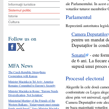
ale Parlamentului. In acest 
Informaţii turistice
voturilor tuturor membrilor 
Sistemul politic
Parlamentul
Istorie
Cultura
Reprezintă autoritatea legisl
Camera Deputaţilor
Follow us on
pentru un mandat de
Deputaţilor în condi
Senatul
- este form
de 6 ani. La fiecare
MFA News
supusă unui proces d
The Czech Republic Strengthens
Cooperation with Kansas
Procesul electoral
Minister Macinka in Tel Aviv: America
Remains Committed to Europe's Security
Alegerile în cele două came
Minister Macinka in Rome: "Europe Needs
conformitate cu Legea aleger
Diversification, Not Isolation"
alese prin vot universal, egal,
Ministerial Meeting of the Friends of the
Camera Deputaţilor este alea
Western Balkans: "Enlargement must remain
pe baza majoritaţii voturilor.
firmly merit-based," Says Minister Macinka