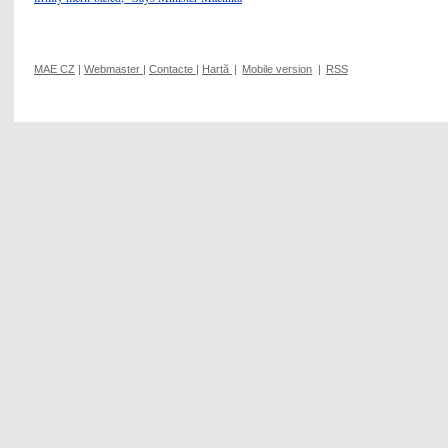
MAE CZ
|
Webmaster
|
Contacte
|
Hartă
|
Mobile version
|
RSS