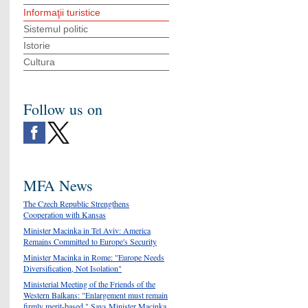
Informaţii turistice
Sistemul politic
Istorie
Cultura
Follow us on
MFA News
The Czech Republic Strengthens
Cooperation with Kansas
Minister Macinka in Tel Aviv: America
Remains Committed to Europe's Security
Minister Macinka in Rome: "Europe Needs
Diversification, Not Isolation"
Ministerial Meeting of the Friends of the
Western Balkans: "Enlargement must remain
firmly merit-based," Says Minister Macinka