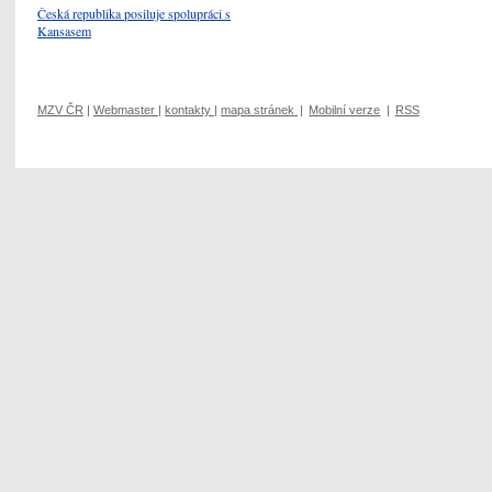
Česká republika posiluje spolupráci s
Kansasem
MZV ČR
|
Webmaster
|
kontakty
|
mapa stránek
|
Mobilní verze
|
RSS