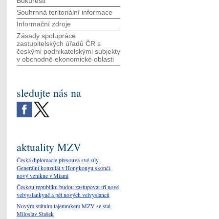
Bukurešti
Souhrnná teritoriální informace
Informační zdroje
Zásady spolupráce
zastupitelských úřadů ČR s
českými podnikatelskými subjekty
v obchodně ekonomické oblasti
sledujte nás na
aktuality MZV
Česká diplomacie přesouvá své síly.
Generální konzulát v Hongkongu skončí,
nový vznikne v Miami
Českou republiku budou zastupovat tři nové
velvyslankyně a pět nových velvyslanců
Novým státním tajemníkem MZV se stal
Miloslav Stašek