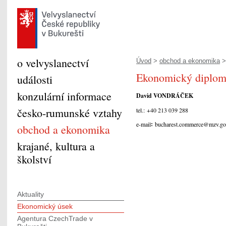
o velvyslanectví
Úvod
>
obchod a ekonomika
>
Ekonomický diplom
události
konzulární informace
David VONDRÁČEK
česko-rumunské vztahy
tel.: +40 213 039 288
:
e-mail
bucharest.commerce@mzv.go
obchod a ekonomika
krajané, kultura a
školství
Aktuality
Ekonomický úsek
Agentura CzechTrade v