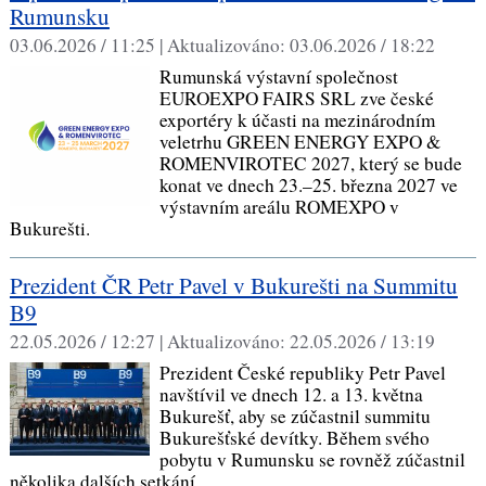
Rumunsku
03.06.2026 / 11:25 |
Aktualizováno:
03.06.2026 / 18:22
Rumunská výstavní společnost
EUROEXPO FAIRS SRL zve české
exportéry k účasti na mezinárodním
veletrhu GREEN ENERGY EXPO &
ROMENVIROTEC 2027, který se bude
konat ve dnech 23.–25. března 2027 ve
výstavním areálu ROMEXPO v
Bukurešti.
Prezident ČR Petr Pavel v Bukurešti na Summitu
B9
22.05.2026 / 12:27 |
Aktualizováno:
22.05.2026 / 13:19
Prezident České republiky Petr Pavel
navštívil ve dnech 12. a 13. května
Bukurešť, aby se zúčastnil summitu
Bukurešťské devítky. Během svého
pobytu v Rumunsku se rovněž zúčastnil
několika dalších setkání.