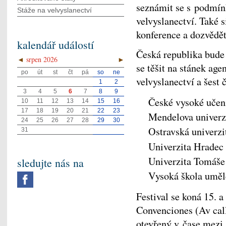
seznámit se s podmín
Stáže na velvyslanectví
velvyslanectví. Také 
konference a dozvědět
kalendář událostí
Česká republika bude
◄
srpen 2026
►
se těšit na stánek ag
po
út
st
čt
pá
so
ne
velvyslanectví a šest 
1
2
3
4
5
6
7
8
9
České vysoké učení
10
11
12
13
14
15
16
17
18
19
20
21
22
23
Mendelova univerz
24
25
26
27
28
29
30
Ostravská univerzi
31
Univerzita Hradec
Univerzita Tomáše 
sledujte nás na
Vysoká škola uměl
Festival se koná 15. 
Convenciones (Av call
otevřený v čase mezi 