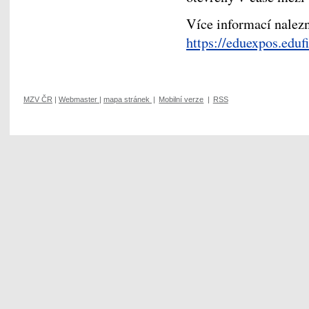
Více informací nalezn
https://eduexpos.edu
MZV ČR
|
Webmaster
|
mapa stránek
|
Mobilní verze
|
RSS