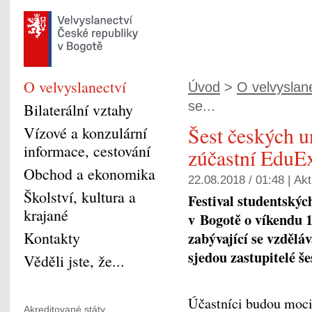
O velvyslanectví
Úvod
>
O velvyslan
se...
Bilaterální vztahy
Šest českých un
Vízové a konzulární
informace, cestování
zúčastní EduE
Obchod a ekonomika
22.08.2018 / 01:48 |
Akt
Školství, kultura a
Festival studentských
krajané
v Bogotě o víkendu 1
Kontakty
zabývající se vzdělá
sjedou zastupitelé še
Věděli jste, že...
Účastníci budou moci 
Akreditované státy