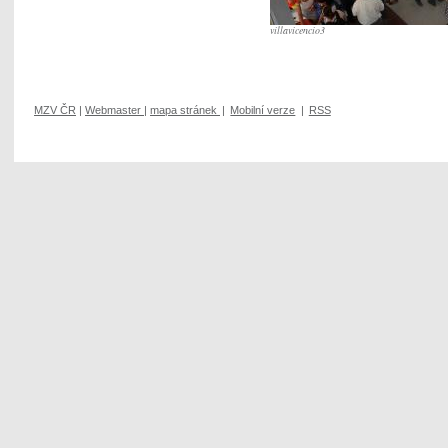
villavicencio3
MZV ČR
|
Webmaster
|
mapa stránek
|
Mobilní verze
|
RSS