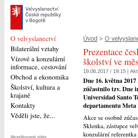
O velvyslanectví
Úvod
>
O velvyslan
Bilaterální vztahy
Prezentace če
Vízové a konzulární
školství ve měs
informace, cestování
19.06.2017 / 19:15 |
Akt
Obchod a ekonomika
Dne 16. května 2017
Školství, kultura a
zúčastnilo tzv. Dne i
krajané
Universidad Santo T
Kontakty
departamentu Meta m
Věděli jste, že...
Akce se osobně zúčas
Sklenka, zástupce vel
konzulární referentka
Akreditované státy