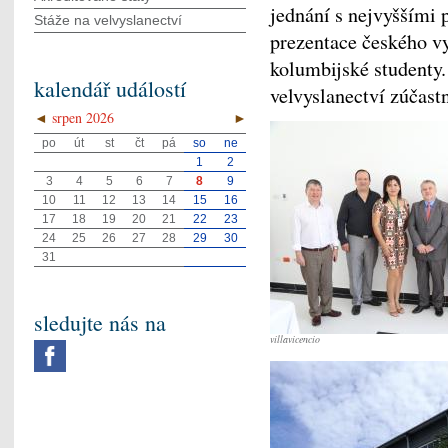
jednání s nejvyššími p
Stáže na velvyslanectví
prezentace českého vys
kolumbijské studenty.
kalendář událostí
velvyslanectví zúčastn
◄
srpen 2026
►
po
út
st
čt
pá
so
ne
1
2
3
4
5
6
7
8
9
10
11
12
13
14
15
16
17
18
19
20
21
22
23
24
25
26
27
28
29
30
31
sledujte nás na
villavicencio