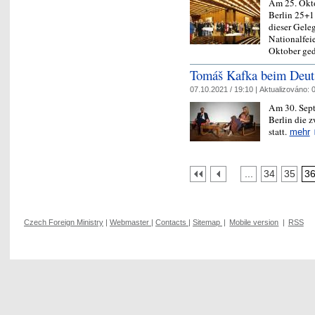
Am 25. Okto
Berlin 25+1 
dieser Gele
Nationalfei
Oktober ge
Tomáš Kafka beim Deut
07.10.2021 / 19:10 |
Aktualizováno:
0
Am 30. Sept
Berlin die 
statt.
mehr
...
34
35
3
Czech Foreign Ministry
|
Webmaster
|
Contacts
|
Sitemap
|
Mobile version
|
RSS