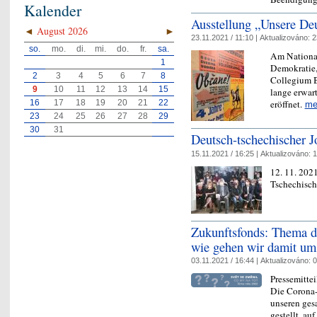
Kalender
Ausstellung „Unsere Deu
◄
August 2026
►
23.11.2021 / 11:10 |
Aktualizováno:
2
so.
mo.
di.
mi.
do.
fr.
sa.
Am National
1
Demokratie
2
3
4
5
6
7
8
Collegium B
9
10
11
12
13
14
15
lange erwar
16
17
18
19
20
21
22
eröffnet.
me
23
24
25
26
27
28
29
30
31
Deutsch-tschechischer J
15.11.2021 / 16:25 |
Aktualizováno:
1
12. 11. 20
Tschechisc
Zukunftsfonds: Thema de
wie gehen wir damit um
03.11.2021 / 16:44 |
Aktualizováno:
0
Pressemitte
Die Corona-
unseren ges
gestellt, au