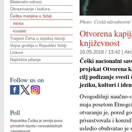
Bilateralni odnosi
Obrazovanje i kultura
Češka manjina u Srbiji
Photo: Česká národnostní r
Istorija
Otvorena kapija
Kontakti
Tragovi Čeha u srpskoj istoriji
književnost
Vojna groblja u Republici Srbiji
16.05.2018 / 13:42 |
Akt
Linkovi
Češki nacionalni sav
Najčešća pitanja
projekat Otvorena ka
cilj podizanje svest
Follow us on
jeziku, kulturi i iden
Ovogodišnji naučno-o
maja posetom Etnogr
Poll
otvaranju je, pored go
prisustvovala i konzu
Republika Češka je zemlja puna
prirodnih lepota i nesvakidašnjih
usledio obuhvatao je
zanimljivosti.