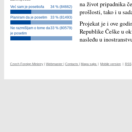
na život pripadnika če
Već sam je posetio/la
34 % (84662)
prošlosti, tako i u sad
Planiram da je posetim
33 % (81493)
Projekat je i ove god
Ne razmišljam o tome da
33 % (80579)
Republike Češke u o
je posetim
nasleđu u inostranstv
Czech Foreign Ministry
|
Webmaster
|
Contacts
|
Mapa sajta
|
Mobile version
|
RSS