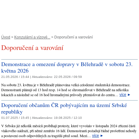
Úvod
>
Konzulární a vízové...
> Doporučení a varování
Doporučení a varování
Demonstrace a omezení dopravy v Bělehradě v sobotu 23.
května 2026
21.05.2026 / 15:44 |
Aktualizováno:
22.05.2026 / 09:59
Na sobotu 23. května je v Bělehradě plánována velká celodenní studentská demonstrace.
Demonstranti plánují od 13 hod resp. 14 hod se shromažďovat v Bělehradě na několika
lokacích a následně se od 16 hod hromadnými průvody přemisťovat do centra…
více
►
Doporučení občanům ČR pobývajícím na území Srbské
republiky
01.07.2025 / 15:45 |
Aktualizováno:
19.08.2025 / 12:10
V Srbsku již několik měsíců probíhají protesty, které vyvolalo v listopadu 2024 zřícení části
vlakového nádraží, při němž zemřelo 16 lidí. Demonstranti požadují řádné prošetření nehody
a postavení osob odpovědných za tragédii před soud. Mezi…
více
►