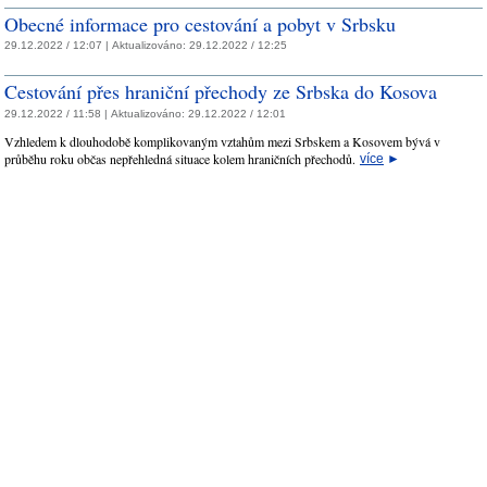
Obecné informace pro cestování a pobyt v Srbsku
29.12.2022 / 12:07 |
Aktualizováno:
29.12.2022 / 12:25
Cestování přes hraniční přechody ze Srbska do Kosova
29.12.2022 / 11:58 |
Aktualizováno:
29.12.2022 / 12:01
Vzhledem k dlouhodobě komplikovaným vztahům mezi Srbskem a Kosovem bývá v
průběhu roku občas nepřehledná situace kolem hraničních přechodů.
více
►