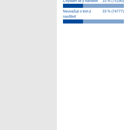
Chystám se ji navštívit
33 % (75190)
Neuvažuji o tom ji
33 % (74777)
navštívit