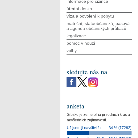
informace pro cizince
úřední deska
víza a povolení k pobytu
matriční, státoobčanská, pasová
a agenda občanských průkazů
legalizace
pomoc v nouzi
volby
sledujte nás na
anketa
Srbsko je země plná přírodních krás a
nevšedních zajímavostí.
Už jsem ji navštívil/a
34 % (77292)