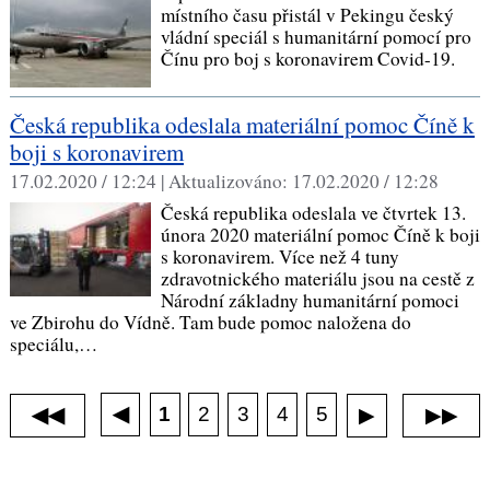
místního času přistál v Pekingu český
vládní speciál s humanitární pomocí pro
Čínu pro boj s koronavirem Covid-19.
Česká republika odeslala materiální pomoc Číně k
boji s koronavirem
17.02.2020 / 12:24 |
Aktualizováno:
17.02.2020 / 12:28
Česká republika odeslala ve čtvrtek 13.
února 2020 materiální pomoc Číně k boji
s koronavirem. Více než 4 tuny
zdravotnického materiálu jsou na cestě z
Národní základny humanitární pomoci
ve Zbirohu do Vídně. Tam bude pomoc naložena do
speciálu,…
1
◀
2
3
4
5
◀◀
▶
▶▶