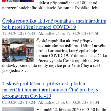
událost připomněla také 180 let od
narození hudebního skladatele Antonína Dvořáka. Jeho…
Česká republika aktivně pomáhá v mezinárodním
boji proti šíření nemoci COVID-19
17.04.2020 / 06:43 |
Aktualizováno:
17.04.2020 / 06:50
Česká republika aktivně přispívá
mezinárodnímu úsilí proti šíření nového
druhu koronaviru, který způsobuje
nemoc COVID-19. V únoru a na začátku
března vyslala Česká republika dvě
dodávky pomoci do tehdy nejvíce postižené Číny a také
jako jedna z…
Tiskové prohlášení u příležitosti předání
materiální humanitární pomoci Číně pro boj s
koronavirem Covid -19
02.03.2020 / 10:24 |
Aktualizováno:
03.03.2020 / 10:34
V pondělí 2. března 2020 v 13:50 hodin