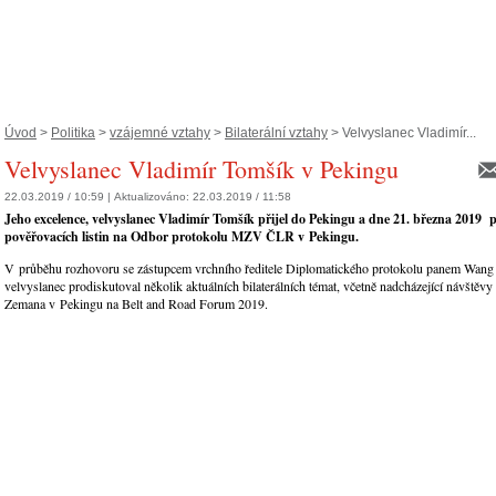
Úvod
>
Politika
>
vzájemné vztahy
>
Bilaterální vztahy
> Velvyslanec Vladimír...
Velvyslanec Vladimír Tomšík v Pekingu
22.03.2019 / 10:59 |
Aktualizováno:
22.03.2019 / 11:58
Jeho excelence, velvyslanec Vladimír Tomšík přijel do Pekingu a dne 21. března 2019 
pověřovacích listin na Odbor protokolu MZV ČLR v Pekingu.
V průběhu rozhovoru se zástupcem vrchního ředitele Diplomatického protokolu panem Wan
velvyslanec prodiskutoval několik aktuálních bilaterálních témat, včetně nadcházející návštěvy
Zemana v Pekingu na Belt and Road Forum 2019.