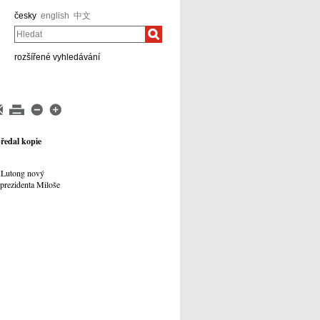
česky
english
中文
Hledat
rozšířené vyhledávání
předal kopie
g Lutong nový
 prezidenta Miloše