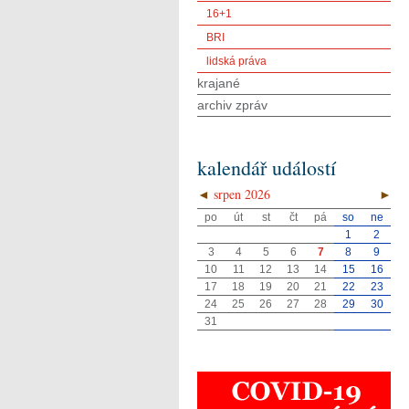
16+1
BRI
lidská práva
krajané
archiv zpráv
kalendář událostí
◄
srpen 2026
►
po
út
st
čt
pá
so
ne
1
2
3
4
5
6
7
8
9
10
11
12
13
14
15
16
17
18
19
20
21
22
23
24
25
26
27
28
29
30
31